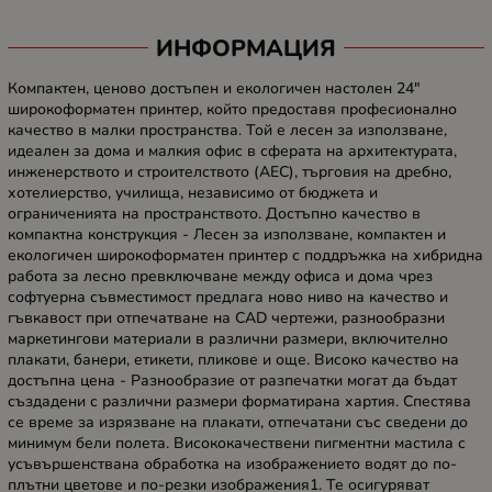
ИНФОРМАЦИЯ
Компактен, ценово достъпен и екологичен настолен 24"
широкоформатен принтер, който предоставя професионално
качество в малки пространства. Той е лесен за използване,
идеален за дома и малкия офис в сферата на архитектурата,
инженерството и строителството (AEC), търговия на дребно,
хотелиерство, училища, независимо от бюджета и
ограниченията на пространството. Достъпно качество в
компактна конструкция - Лесен за използване, компактен и
екологичен широкоформатен принтер с поддръжка на хибридна
работа за лесно превключване между офиса и дома чрез
софтуерна съвместимост предлага ново ниво на качество и
гъвкавост при отпечатване на CAD чертежи, разнообразни
маркетингови материали в различни размери, включително
плакати, банери, етикети, пликове и още. Високо качество на
достъпна цена - Разнообразие от разпечатки могат да бъдат
създадени с различни размери форматирана хартия. Спестява
се време за изрязване на плакати, отпечатани със сведени до
минимум бели полета. Висококачествени пигментни мастила с
усъвършенствана обработка на изображението водят до по-
плътни цветове и по-резки изображения1. Те осигуряват