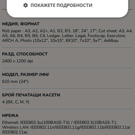
ПОКАЖЕТЕ ПОДРОБНОСТИ
ХАРАКТЕРИСТИКИ
МЕДИЯ, ФОРМАТ
Roll paper : A3, A2, A2+, A1, B2, B3, 18'', 24'', 17''; Cut sheet: A3, A4,
A5, A6, B4, B5, B6, C4, Ledger, Letter, Legal, Foolscap, Executive,
ARCH A, Photo (10x12", 10x15", 8X10", 7x10", 5x7", 4x6&qu
РАЗД. СПОСОБНОСТ
2400 x 1200 dpi
МОДЕЛ, РАЗМЕР /ММ/
610 mm (24")
БРОЙ ПЕЧАТАЩИ КАСЕТИ
4 (BK, C, M, Y)
МРЕЖА
Ethernet: IEEE802.3u(100BASE-TX) / IEEE802.3(10BASE-T);
Wireless LAN: IEEE802.11n/IEEE802.11g/IEEE802.11b/IEEE802.11a/
IEEE802.11ac