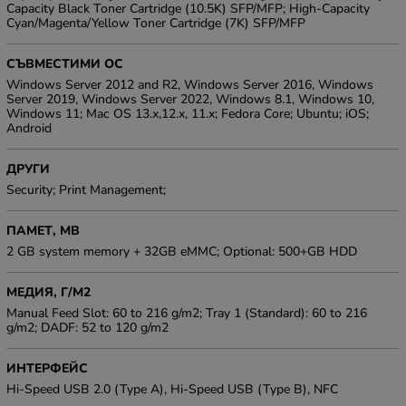
Capacity Black Toner Cartridge (10.5K) SFP/MFP; High-Capacity
Cyan/Magenta/Yellow Toner Cartridge (7K) SFP/MFP
СЪВМЕСТИМИ ОС
Windows Server 2012 and R2, Windows Server 2016, Windows
Server 2019, Windows Server 2022, Windows 8.1, Windows 10,
Windows 11; Mac OS 13.x,12.x, 11.x; Fedora Core; Ubuntu; iOS;
Android
ДРУГИ
Security; Print Management;
ПАМЕТ, MB
2 GB system memory + 32GB eMMC; Optional: 500+GB HDD
МЕДИЯ, Г/М2
Manual Feed Slot: 60 to 216 g/m2; Tray 1 (Standard): 60 to 216
g/m2; DADF: 52 to 120 g/m2
ИНТЕРФЕЙС
Hi-Speed USB 2.0 (Type A), Hi-Speed USB (Type B), NFC