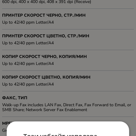
600 dpi, 400 x 400 dpi, 408 x 391 dpi (Receive)
ПРИНТЕР СКОРОСТ ЧЕРНО, СТР./МИН
Up to 42/40 ppm Letter/A4
ПРИНТЕР СКОРОСТ ЦВЕТНО, СТР./МИН
Up to 42/40 ppm Letter/A4
КОПИР СКОРОСТ ЧЕРНО, КОПИЯ/МИН
Up to 42/40 ppm Letter/A4
КОПИР СКОРОСТ ЦВЕТНО, КОПИЯ/МИН
Up to 42/40 ppm Letter/A4
ФАКС, ТИП
Walk-up Fax includes LAN Fax, Direct Fax, Fax Forward to Email, or
SMB Share; Network Server Fax Enablement
МРЕЖА
Gigabit Ethernet 10/100/1000