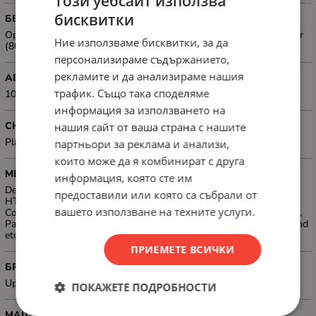
Този уебсайт използва
бисквитки
БЕЗЖИЧНА МРЕЖА
Optional: Wi-Fi/ Wi-Fi Direct with Xerox Wireless Network Adapter
Ние използваме бисквитки, за да
(802.11 b/g/n/ac + BLE)
персонализираме съдържанието,
рекламите и да анализираме нашия
ADF
трафик. Също така споделяме
100-sheet DADF
информация за използването на
СКЕНЕР, ТИП
нашия сайт от ваша страна с нашите
Platen and DADF
партньори за реклама и анализи,
които може да я комбинират с друга
МЕТОДИ ЗА СКАНИРАНЕ И ФУНКЦИИ ЗА ПОДОБРЕНИЕ
информация, която сте им
Destinations: Scan to USB/Email/Network SFTP, SMB, HTTP,
предоставили или която са събрали от
HTTPS, FTP destinations; File Formats: PDF, PDF/A, JPEG, TIFF;
вашето използване на техните услуги.
Convenience Features: Scan to Home, Single/Multi-Page PDF/TIFF,
Password-protected PDF, Unified Address Book, Scan to Folder and
etc.
ПРИЕМЕТЕ ВСИЧКИ
БРОЙ КОПИЯ
Up to 9999 copies
ПОКАЖЕТЕ ПОДРОБНОСТИ
МАЩАБИРАНЕ