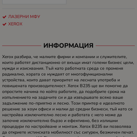
ЛАЗЕРНИ МФУ
XEROX
ИНФОРМАЦИЯ
Xerox разбира, че малките фирми и компании и служителите,
които работят дистанционно от вкъщи имат големи бизнес цели,
нужди и изисквания. Тъй като работната среда се променя
радикално, хората се нуждаят от многофункционални
устройства, които дават приоритет на лесната употреба и
повишената производителност. Xerox B235 ще ви помогне да
опростите начина по който работите, да подобрите срока на
изпълнението на задачите си и да извършвате всяко ваше
задължение по-приятно и лесно. Този принтер е идеалното
решение за хоум офиси и малки до средни бизнеси, тъй като се
настройва изключително лесно и работата с него може да
започне изключително бързо и ефективно, без излишни
процедури по настройване и монтаж. Xerox B235 ви позволява
да откриете истинската мобилност със сигурен, безжичен печат.