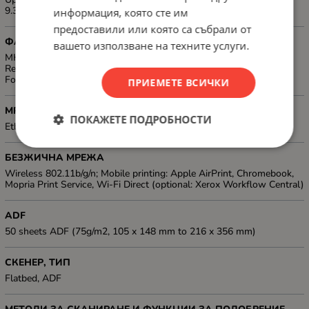
9.3 seconds
информация, която сте им
предоставили или която са събрали от
ФАКС, ТИП
вашето използване на техните услуги.
MH/MR/MMR/JBIG Compression, Auto Answer, Auto Redial, Auto
Reduction, Broadcast Send, Junk Fax Filter, Fax Address Book, Fax
Forward to Fax, Fax Forward to PC
ПРИЕМЕТЕ ВСИЧКИ
МРЕЖА
ПОКАЖЕТЕ ПОДРОБНОСТИ
Ethernet 10/100 Base-TX
БЕЗЖИЧНА МРЕЖА
Wireless 802.11b/g/n; Mobile printing: Apple AirPrint, Chromebook,
Mopria Print Service, Wi-Fi Direct (optional: Xerox Workflow Central)
ADF
50 sheets ADF (75g/m2, 105 x 148 mm to 216 x 356 mm)
СКЕНЕР, ТИП
Flatbed, ADF