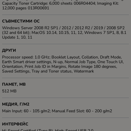
Capacity Toner Cartridge: 6,000 sheets 006R04404; Imaging Kit:
12,000 pages 013R00691
СЪВМЕСТИМИ ОС
Windows Server 2008 R2 SP1 / 2012 / 2012 R2 / 2019 / 2008 SP2
(32 and 64 bit); MacOS 10.14, 10.15, 11, 12, Windows 7 SP1, 8, 8.1
Update 1, 10, 11
ДРУГИ
Processor speed: 1.0 GHz; Booklet Layout, Collation, Draft Mode,
Earth Smart driver settings, N-up, Normal Job Type, One Touch UI,
Orientation, Print Job ID in Margins, Rotate Image 180 degrees,
Saved Settings, Tray and Toner status, Watermark
ПАМЕТ, MB
512 MB
МЕДИЯ, Г/М2
Main Input: 60 - 105 g/m2; Manual Feed Slot: 60 - 200 g/m2
ИНТЕРФЕЙС
Hi-Speed Certified (Type B), High-Speed USB 2.0