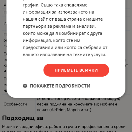
Входяща тава
250 листа
трафик. Също така споделяме
информация за използването на
Памет
64 MB
нашия сайт от ваша страна с нашите
5 GHz Wi-Fi, 10/100 Mbps Ethernet, Hi-Speed
Интерфейси
партньори за реклама и анализи,
USB (USB 2.0 съвместим)
които може да я комбинират с друга
Поддържани
Windows, macOS, Linux (пълни драйвери и
информация, която сте им
операционни
инструкции при производителя)
системи
предоставили или която са събрали от
Екологични/
вашето използване на техните услуги.
енергийни
Ефективна консумация при режим готовност;
характеристик
бързо възстановяване за бърз старт на печат
ПРИЕМЕТЕ ВСИЧКИ
и
Препоръчано
месечно
До 2 500 страници
ПОКАЖЕТЕ ПОДРОБНОСТИ
натоварване
Отделна тонер касета и барабанен модул;
Особености
лесна подмяна на консумативи; мобилен
печат (AirPrint, Mopria и т.н.)
Подходящ за
Малки и средни офиси, работни групи и професионални среди,