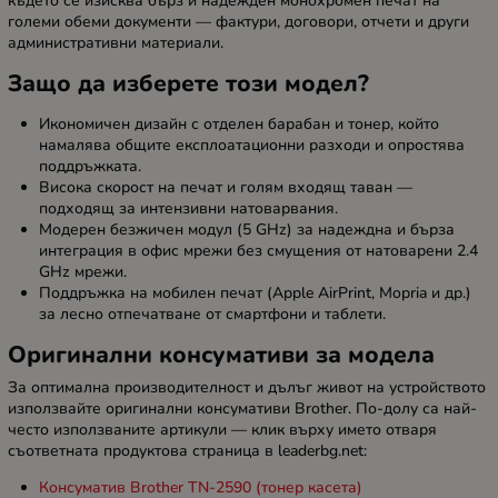
където се изисква бърз и надежден монохромен печат на
големи обеми документи — фактури, договори, отчети и други
административни материали.
Защо да изберете този модел?
Икономичен дизайн с отделен барабан и тонер, който
намалява общите експлоатационни разходи и опростява
поддръжката.
Висока скорост на печат и голям входящ таван —
подходящ за интензивни натоварвания.
Модерен безжичен модул (5 GHz) за надеждна и бърза
интеграция в офис мрежи без смущения от натоварени 2.4
GHz мрежи.
Поддръжка на мобилен печат (Apple AirPrint, Mopria и др.)
за лесно отпечатване от смартфони и таблети.
Оригинални консумативи за модела
За оптимална производителност и дълъг живот на устройството
използвайте оригинални консумативи Brother. По-долу са най-
често използваните артикули — клик върху името отваря
съответната продуктова страница в leaderbg.net:
Консуматив Brother TN-2590 (тонер касета)