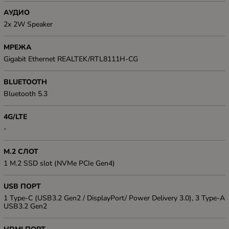
АУДИО
2x 2W Speaker
МРЕЖА
Gigabit Ethernet REALTEK/RTL8111H-CG
BLUETOOTH
Bluetooth 5.3
4G/LTE
-
M.2 СЛОТ
1 M.2 SSD slot (NVMe PCIe Gen4)
USB ПОРТ
1 Type-C (USB3.2 Gen2 / DisplayPort/ Power Delivery 3.0), 3 Type-A
USB3.2 Gen2