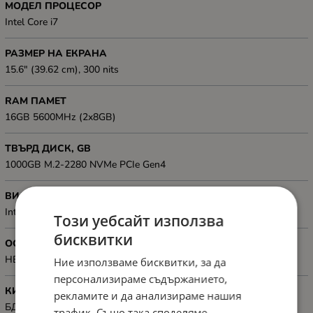
МОДЕЛ ПРОЦЕСОР
Intel Core i7
РАЗМЕР НА ЕКРАНА
15.6" (39.62 cm), 300 nits
RAM ПАМЕТ
16GB 5600MHz (2x8GB)
ТВЪРД ДИСК, GB
1000GB M.2-2280 NVMe PCIe Gen4
ВИДЕОКАРТА
Intel HM770
Този уебсайт използва
бисквитки
ОС
НЕ
Ние използваме бисквитки, за да
персонализираме съдържанието,
КИРИЛИЗАЦИЯ
рекламите и да анализираме нашия
БДС кирилизация на клавиатурата
трафик. Също така споделяме