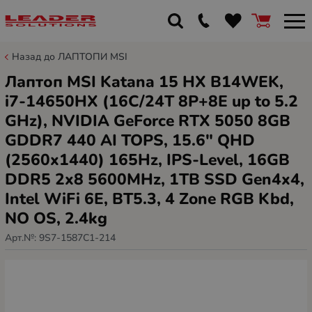
Назад до ЛАПТОПИ MSI
Лаптоп MSI Katana 15 HX B14WEK,
i7-14650HX (16C/24T 8P+8E up to 5.2
GHz), NVIDIA GeForce RTX 5050 8GB
GDDR7 440 AI TOPS, 15.6" QHD
(2560x1440) 165Hz, IPS-Level, 16GB
DDR5 2x8 5600MHz, 1TB SSD Gen4x4,
Intel WiFi 6E, BT5.3, 4 Zone RGB Kbd,
NO OS, 2.4kg
Арт.№:
9S7-1587C1-214