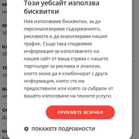
Този уебсайт използва
МОДЕЛ ПРОЦЕСОР
бисквитки
Intel Core Ultra 7
Ние използваме бисквитки, за да
РАЗМЕР НА ЕКРАНА
персонализираме съдържанието,
16.0" (40.64 cm), 500 nits
рекламите и да анализираме нашия
трафик. Също така споделяме
RAM ПАМЕТ
информация за използването на
32GB 8400MHz onboard
нашия сайт от ваша страна с нашите
партньори за реклама и анализи,
ТВЪРД ДИСК, GB
които може да я комбинират с друга
1000GB Gen4, SED Ready
информация, която сте им
предоставили или която са събрали от
ВИДЕОКАРТА
вашето използване на техните услуги.
Integrated
ОС
ПРИЕМЕТЕ ВСИЧКИ
ДА
ПОКАЖЕТЕ ПОДРОБНОСТИ
КИРИЛИЗАЦИЯ
Без кирилизация на клавиатурата