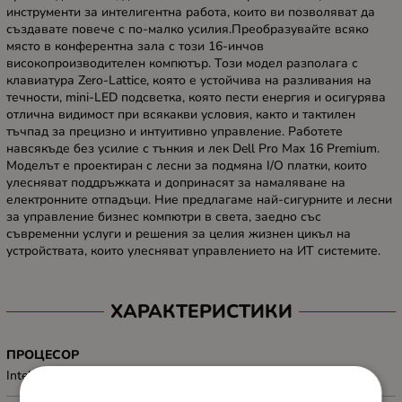
инструменти за интелигентна работа, които ви позволяват да
създавате повече с по-малко усилия.Преобразувайте всяко
място в конферентна зала с този 16-инчов
високопроизводителен компютър. Този модел разполага с
клавиатура Zero-Lattice, която е устойчива на разливания на
течности, mini-LED подсветка, която пести енергия и осигурява
отлична видимост при всякакви условия, както и тактилен
тъчпад за прецизно и интуитивно управление. Работете
навсякъде без усилие с тънкия и лек Dell Pro Max 16 Premium.
Моделът е проектиран с лесни за подмяна I/O платки, които
улесняват поддръжката и допринасят за намаляване на
електронните отпадъци. Ние предлагаме най-сигурните и лесни
за управление бизнес компютри в света, заедно със
съвременни услуги и решения за целия жизнен цикъл на
устройствата, които улесняват управлението на ИТ системите.
ХАРАКТЕРИСТИКИ
ПРОЦЕСОР
Intel Core Ultra 7 265H 2.20 GHz, 24 MB cache