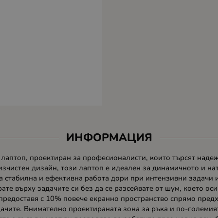
ИНФОРМАЦИЯ
н лаптоп, проектиран за професионалисти, които търсят наде
, изчистен дизайн, този лаптоп е идеален за динамичното и 
ва стабилна и ефективна работа дори при интензивни задачи 
ате върху задачите си без да се разсейвате от шум, което ос
предоставя с 10% повече екранно пространство спрямо предх
дачите. Внимателно проектираната зона за ръка и по-големи