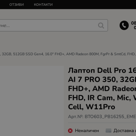
ОТЗИВИ
КОНТАКТИ
0
, 32GB, 512GB SSD Gen4, 16.0" FHD+, AMD Radeon 800M, FgrPr & SmtCd, FHD, IR
Лаптоп Dell Pro 1
AI 7 PRO 350, 32G
FHD+, AMD Radeon
FHD, IR Cam, Mic, 
Cell, W11Pro
Арт.№:
BTO603_PB16255_EM
Неналичен
Доставка