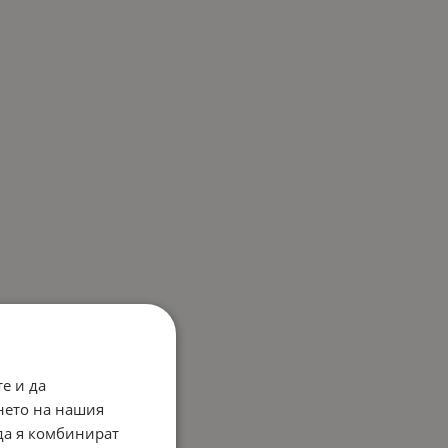
е и да
нето на нашия
 да я комбинират