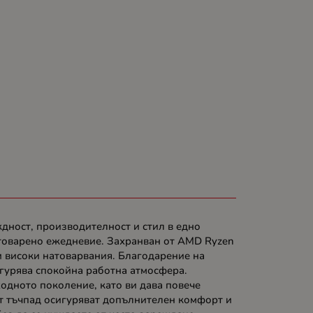
ждност, производителност и стил в едно
натоварено ежедневие. Захранван от AMD Ryzen
и високи натоварвания. Благодарение на
игурява спокойна работна атмосфера.
одното поколение, като ви дава повече
ят тъчпад осигуряват допълнителен комфорт и