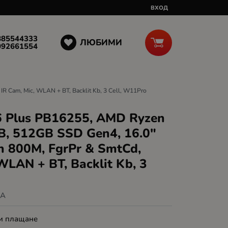
ВХОД
885544333
ЛЮБИМИ
092661554
 Cam, Mic, WLAN + BT, Backlit Kb, 3 Cell, W11Pro
6 Plus PB16255, AMD Ryzen
B, 512GB SSD Gen4, 16.0"
 800M, FgrPr & SmtCd,
WLAN + BT, Backlit Kb, 3
EA
 и плащане