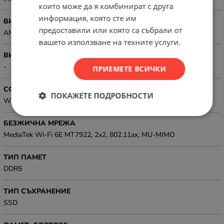
които може да я комбинират с друга
информация, която сте им
ВИДЕО КАРТА, МОДЕЛ
предоставили или която са събрали от
AMD Radeon 740M
вашето използване на техните услуги.
ВИДЕОКАРТА, GB
-
ПРИЕМЕТЕ ВСИЧКИ
СОФТУЕР
ПОКАЖЕТЕ ПОДРОБНОСТИ
Windows 11
БЕЗЖИЧНА МРЕЖА
MediaTek Wi-Fi 6E MT7922, 2x2, 802.11ax, MU-MIMO
ТИП ПАМЕТ
DDR5
ТИП СЪХРАНЕНИЕ
SSD