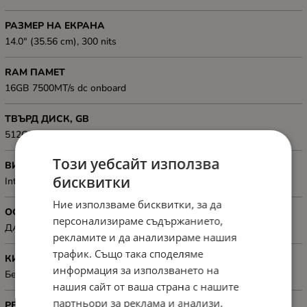
РАЗМЕР НА ЕКРАНА
14.0" (35.56 cm), 300 nits
RAM ПАМЕТ
16GB 7500MT/s dc onboard
ТВЪРД ДИСК, GB
512GB
Този уебсайт използва
ВИДЕОКАРТА
бисквитки
Integrated in the processor
Ние използваме бисквитки, за да
ОС
персонализираме съдържанието,
ДА
рекламите и да анализираме нашия
трафик. Също така споделяме
КИРИЛИЗАЦИЯ
информация за използването на
Без кирилизация на клавиатурата
нашия сайт от ваша страна с нашите
партньори за реклама и анализи,
РЕЗОЛЮЦИЯ