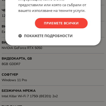
предоставили или която са събрали от
ЧЕСТОТА НА ОПРЕСНЯВАНЕ
вашето използване на техните услуги.
120Hz
ПРИЕМЕТЕ ВСИЧКИ
ВИДЕОКАРТА, ТИП
Еxternal
ПОКАЖЕТЕ ПОДРОБНОСТИ
ВИДЕО КАРТА, МОДЕЛ
NVIDIA GeForce RTX 5050
ВИДЕОКАРТА, GB
8GB GDDR7
СОФТУЕР
Windows 11 Pro
БЕЗЖИЧНА МРЕЖА
Intel Killer Wi-Fi 7 1750i (BE201) 2x2