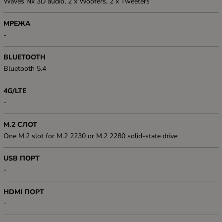
Waves Nx 3D audio, 2 x Woofers, 2 x Tweeters
МРЕЖА
-
BLUETOOTH
Bluetooth 5.4
4G/LTE
-
M.2 СЛОТ
One M.2 slot for M.2 2230 or M.2 2280 solid-state drive
USB ПОРТ
-
HDMI ПОРТ
-