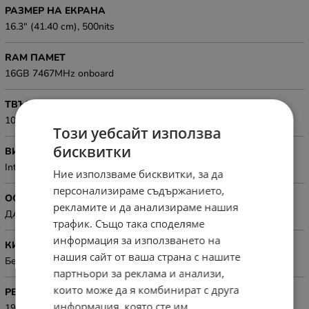
РАЗМЕР НА ЕКРАНА
16.3" (41.40 cm), 500nits
RAM ПАМЕТ
16GB 7467MHz onboard
ТВЪРД ДИСК, GB
1000GB M.2 PCIe NVMe
Този уебсайт използва
бисквитки
ВИДЕОКАРТА
Integrated in the processor
Ние използваме бисквитки, за да
персонализираме съдържанието,
ОС
рекламите и да анализираме нашия
ДА
трафик. Също така споделяме
информация за използването на
КИРИЛИЗАЦИЯ
нашия сайт от ваша страна с нашите
Без кирилизация на клавиатурата
партньори за реклама и анализи,
които може да я комбинират с друга
РЕЗОЛЮЦИЯ
информация, която сте им
1920x1200