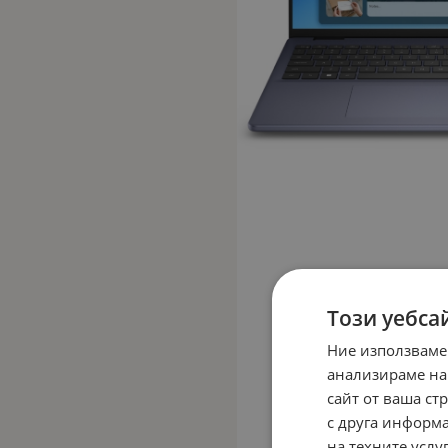
Този уебса
Ние използваме
анализираме на
сайт от ваша ст
с друга информа
на техните услуг