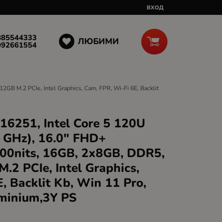
ВХОД
885544333
ЛЮБИМИ
092661554
GB M.2 PCIe, Intel Graphics, Cam, FPR, Wi-Fi 6E, Backlit
16251, Intel Core 5 120U
.0 GHz), 16.0" FHD+
00nits, 16GB, 2x8GB, DDR5,
.2 PCIe, Intel Graphics,
, Backlit Kb, Win 11 Pro,
uminium,3Y PS