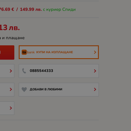
76.69
€
/
149.99
лв.
с куриер Спиди
13
лв.
а и плащане
И
КУПИ НА ИЗПЛАЩАНЕ
0885544333
ДОБАВИ В ЛЮБИМИ