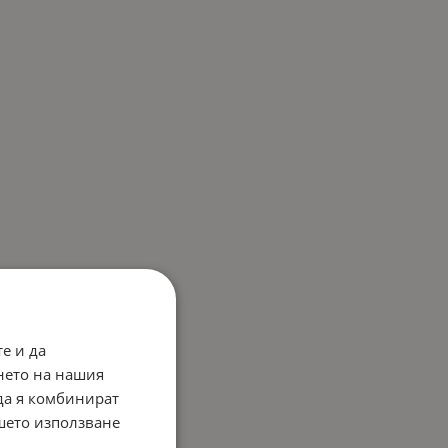
е и да
нето на нашия
 да я комбинират
ашето използване