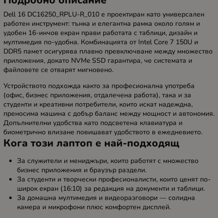
Подробно описание
Dell 16 DC16250_RPLU-R_010 е проектиран като универсален
работен инструмент: тънка и елегантна рамка около голям и
удобен 16-инчов екран прави работата с таблици, дизайн и
мултимедия по-удобна. Комбинацията от Intel Core 7 150U и
DDR5 памет осигурява плавно превключване между множество
приложения, докато NVMe SSD гарантира, че системата и
файловете се отварят мигновено.
Устройството подхожда както за професионална употреба
(офис, бизнес приложения, отдалечена работа), така и за
студенти и креативни потребители, които искат надеждна,
преносима машина с добър баланс между мощност и автономия.
Допълнителни удобства като подсветена клавиатура и
биометрично влизане повишават удобството в ежедневието.
Кога този лаптоп е най-подходящ
За служители и мениджъри, които работят с множество
бизнес приложения и браузър раздели.
За студенти и творчески професионалисти, които ценят по-
широк екран (16:10) за редакция на документи и таблици.
За домашна мултимедия и видеоразговори — солидна
камера и микрофони плюс комфортен дисплей.