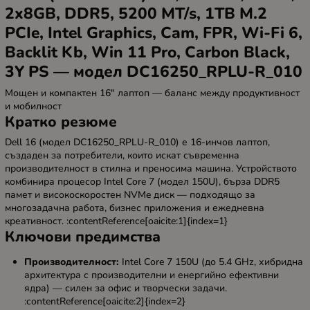
2x8GB, DDR5, 5200 MT/s, 1TB M.2
PCIe, Intel Graphics, Cam, FPR, Wi-Fi 6,
Backlit Kb, Win 11 Pro, Carbon Black,
3Y PS — модел DC16250_RPLU-R_010
Мощен и компактен 16" лаптоп — баланс между продуктивност
и мобилност
Кратко резюме
Dell 16 (модел DC16250_RPLU-R_010) е 16-инчов лаптоп,
създаден за потребители, които искат съвременна
производителност в стилна и преносима машина. Устройството
комбинира процесор Intel Core 7 (модел 150U), бърза DDR5
памет и високоскоростен NVMe диск — подходящо за
многозадачна работа, бизнес приложения и ежедневна
креативност. :contentReference[oaicite:1]{index=1}
Ключови предимства
Производителност:
Intel Core 7 150U (до 5.4 GHz, хибридна
архитектура с производителни и енергийно ефективни
ядра) — силен за офис и творчески задачи.
:contentReference[oaicite:2]{index=2}