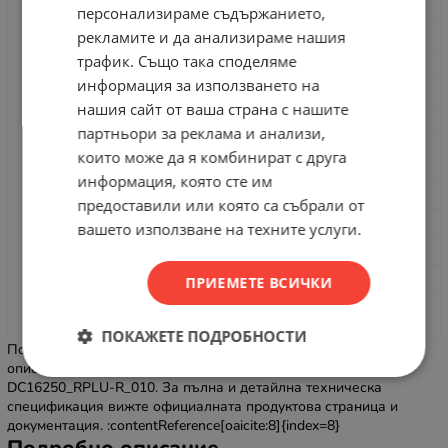
ComfortView
персонализираме съдържанието,
Памет
рекламите и да анализираме нашия
16 GB DDR5 (2×8 GB, 5200 MT/s)
трафик. Също така споделяме
Съхранение
1 TB M.2 PCIe NVMe SSD
информация за използването на
Графика
Интегрирана Intel Iris Xe / Intel Graphics
нашия сайт от ваша страна с нашите
Комуникации
Wi-Fi 6, Bluetooth
партньори за реклама и анализи,
Камера и
които може да я комбинират с друга
Вградена уебкамера и микрофони
микрофони
информация, която сте им
Защита
Четец за пръстов отпечатък (FPR)
предоставили или която са събрали от
Клавиатура
Подсветка на клавишите (backlit)
вашето използване на техните услуги.
ОС
Windows 11 Pro (фабрична опция)
Цвят
Carbon Black
ПРИЕМЕТЕ ВСИЧКИ
3 години (вариантно обслужване/
Гаранция
поддръжка)
ПОКАЖЕТЕ ПОДРОБНОСТИ
Посочените спецификации са обобщени от официалните
описания и търговски листинги за конфигурацията с код
DC16250_RPLU-R_010. За пълна и детайлна техническа
спецификация вижте официалната продуктовa страница и
документация. :contentReference[oaicite:8]{index=8}