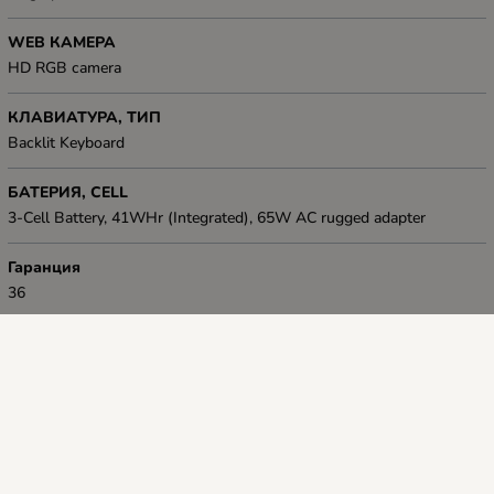
WEB КАМЕРА
HD RGB camera
КЛАВИАТУРА, ТИП
Backlit Keyboard
БАТЕРИЯ, CELL
3-Cell Battery, 41WHr (Integrated), 65W AC rugged adapter
Гаранция
36
Тегло, kg
1.94 kg
Размери (Ш, Д, В), cm
35.9 x 23.5 x 1.8 cm
Цвят