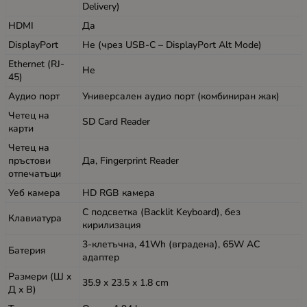
Delivery)
HDMI
Да
DisplayPort
Не (чрез USB-C – DisplayPort Alt Mode)
Ethernet (RJ-
Не
45)
Аудио порт
Универсален аудио порт (комбиниран жак)
Четец на
SD Card Reader
карти
Четец на
пръстови
Да, Fingerprint Reader
отпечатъци
Уеб камера
HD RGB камера
С подсветка (Backlit Keyboard), без
Клавиатура
кирилизация
3-клетъчна, 41Wh (вградена), 65W AC
Батерия
адаптер
Размери (Ш x
35.9 x 23.5 x 1.8 cm
Д x В)