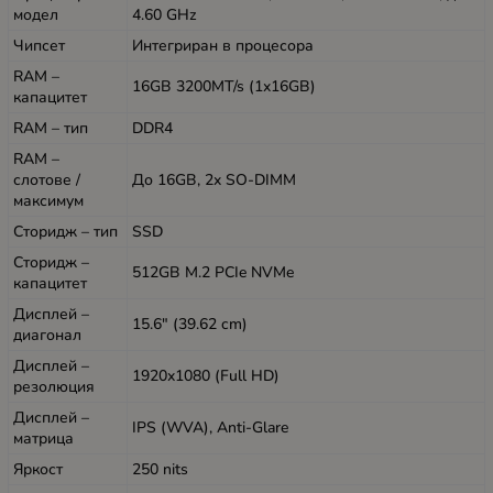
модел
4.60 GHz
Чипсет
Интегриран в процесора
RAM –
16GB 3200MT/s (1x16GB)
капацитет
RAM – тип
DDR4
RAM –
слотове /
До 16GB, 2x SO-DIMM
максимум
Сторидж – тип
SSD
Сторидж –
512GB M.2 PCIe NVMe
капацитет
Дисплей –
15.6" (39.62 cm)
диагонал
Дисплей –
1920x1080 (Full HD)
резолюция
Дисплей –
IPS (WVA), Anti-Glare
матрица
Яркост
250 nits