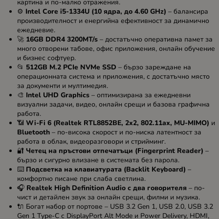
картина и по-малко отражения.
⚙️
Intel Core i5-1334U (10 ядра, до 4.60 GHz)
– балансира
производителност и енергийна ефективност за динамично
ежедневие.
🚀
16GB DDR4 3200MT/s
– достатъчно оперативна памет за
много отворени табове, офис приложения, онлайн обучение
и бизнес софтуер.
📂
512GB M.2 PCIe NVMe SSD
– бързо зареждане на
операционната система и приложения, с достатъчно място
за документи и мултимедия.
🎨
Intel UHD Graphics
– оптимизирана за ежедневни
визуални задачи, видео, онлайн срещи и базова графична
работа.
📶
Wi-Fi 6 (Realtek RTL8852BE, 2x2, 802.11ax, MU-MIMO)
и
Bluetooth
– по-висока скорост и по-ниска латентност за
работа в облак, видеоразговори и стрийминг.
🔐
Четец на пръстови отпечатъци (Fingerprint Reader)
–
бързо и сигурно влизане в системата без парола.
⌨️
Подсветка на клавиатурата (Backlit Keyboard)
–
комфортно писане при слаба светлина.
🎧
Realtek High Definition Audio с два говорителя
– по-
чист и детайлен звук за онлайн срещи, филми и музика.
🔌 Богат набор от портове – USB 3.2 Gen 1, USB 2.0, USB 3.2
Gen 1 Type-C с DisplayPort Alt Mode и Power Delivery, HDMI,