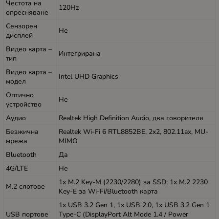
Честота на
120Hz
опресняване
Сензорен
Не
дисплей
Видео карта –
Интегрирана
тип
Видео карта –
Intel UHD Graphics
модел
Оптично
Не
устройство
Аудио
Realtek High Definition Audio, два говорителя
Безжична
Realtek Wi-Fi 6 RTL8852BE, 2x2, 802.11ax, MU-
мрежа
MIMO
Bluetooth
Да
4G/LTE
Не
1x M.2 Key-M (2230/2280) за SSD; 1x M.2 2230
M.2 слотове
Key-E за Wi-Fi/Bluetooth карта
1x USB 3.2 Gen 1, 1x USB 2.0, 1x USB 3.2 Gen 1
USB портове
Type-C (DisplayPort Alt Mode 1.4 / Power