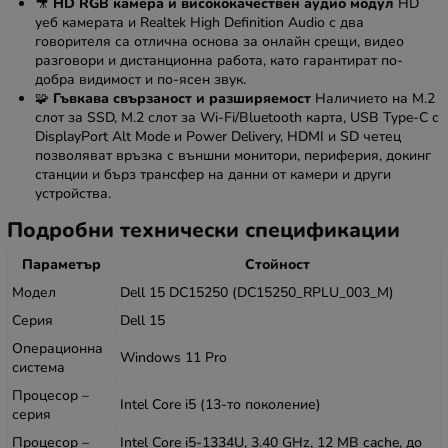
🎥
HD RGB камера и висококачествен аудио модул
HD
уеб камерата и Realtek High Definition Audio с два
говорителя са отлична основа за онлайн срещи, видео
разговори и дистанционна работа, като гарантират по-
добра видимост и по-ясен звук.
🧩
Гъвкава свързаност и разширяемост
Наличието на M.2
слот за SSD, M.2 слот за Wi-Fi/Bluetooth карта, USB Type-C с
DisplayPort Alt Mode и Power Delivery, HDMI и SD четец
позволяват връзка с външни монитори, периферия, докинг
станции и бърз трансфер на данни от камери и други
устройства.
Подробни технически спецификации
Параметър
Стойност
Модел
Dell 15 DC15250 (DC15250_RPLU_003_M)
Серия
Dell 15
Операционна
Windows 11 Pro
система
Процесор –
Intel Core i5 (13-то поколение)
серия
Процесор –
Intel Core i5-1334U, 3.40 GHz, 12 MB cache, до