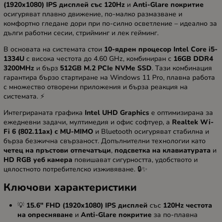
(1920x1080) IPS дисплей със 120Hz
и
Anti-Glare покритие
осигуряват плавно движение, по-малко размазване и
комфортно гледане дори при по-силно осветление – идеално за
дълги работни сесии, стрийминг и лек гейминг.
В основата на системата стои
10-ядрен процесор Intel Core i5-
1334U
с висока честота до 4.60 GHz, комбиниран с
16GB DDR4
3200MHz
и бърз
512GB M.2 PCIe NVMe SSD
. Тази комбинация
гарантира бързо стартиране на Windows 11 Pro, плавна работа
с множество отворени приложения и бърза реакция на
системата. ⚡
Интегрираната графика
Intel UHD Graphics
е оптимизирана за
ежедневни задачи, мултимедия и офис софтуер, а
Realtek Wi-
Fi 6 (802.11ax) с MU-MIMO
и Bluetooth осигуряват стабилна и
бърза безжична свързаност. Допълнителни технологии като
четец на пръстови отпечатъци
,
подсветка на клавиатурата
и
HD RGB уеб камера
повишават сигурността, удобството и
цялостното потребителско изживяване. 🔒✨
Ключови характеристики
💡
15.6" FHD (1920x1080) IPS дисплей
със
120Hz честота
на опресняване
и
Anti-Glare покритие
за по-плавна