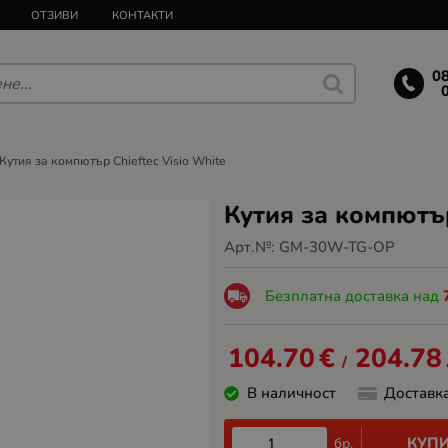
ОТЗИВИ
КОНТАКТИ
0
Кутия за компютър Chieftec Visio White
Кутия за компютър
Арт.№:
GM-30W-TG-OP
Безплатна доставка над
104.70
€
204.78
/
В наличност
Доставк
КУП
бр.