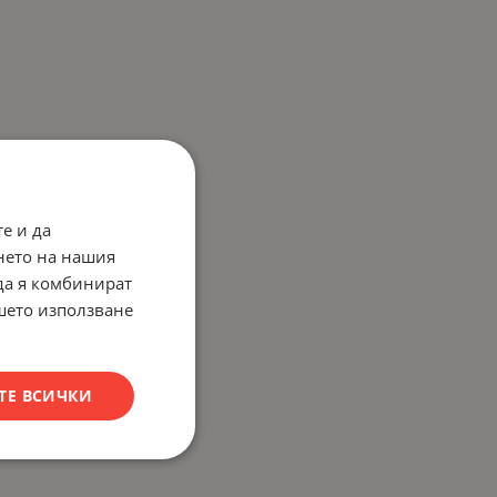
е и да
нето на нашия
 да я комбинират
ашето използване
ТЕ ВСИЧКИ