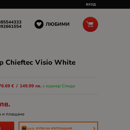
ВХОД
885544333
ЛЮБИМИ
092661554
 Chieftec Visio White
76.69
€
/
149.99
лв.
с куриер Спиди
лв.
а и плащане
И
КУПИ НА ИЗПЛАЩАНЕ