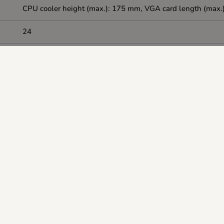
CPU cooler height (max.): 175 mm, VGA card length (max
24
7.30 kg
430 x 295 x 390 mm
White