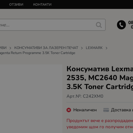
ОТЗИВИ
КОНТАКТИ
0
ИВИ
КОНСУМАТИВИ ЗА ЛАЗЕРЕН ПЕЧАТ
LEXMARK
nta Return Programme 3.5K Toner Cartridge
Консуматив Lexm
2535, MC2640 Mag
3.5K Toner Cartrid
Арт.№:
C242XM0
Неналичен
Доставка
Продуктът вече е разпродаден,
уведомим щом го получим отн