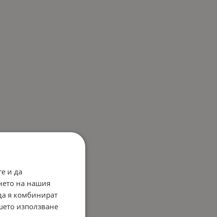
е и да
нето на нашия
 да я комбинират
ашето използване