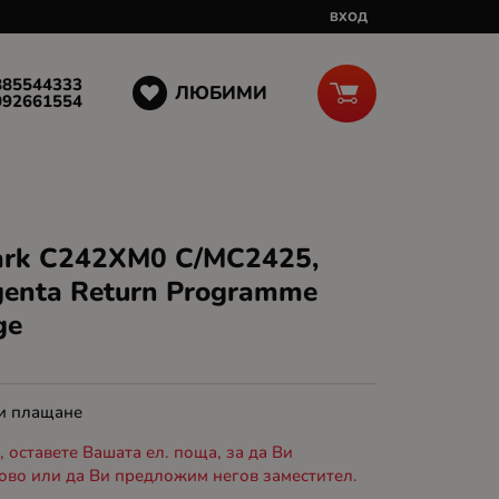
ВХОД
885544333
ЛЮБИМИ
092661554
ark C242XM0 C/MC2425,
enta Return Programme
ge
 и плащане
 оставете Вашата ел. поща, за да Ви
ово или да Ви предложим негов заместител.