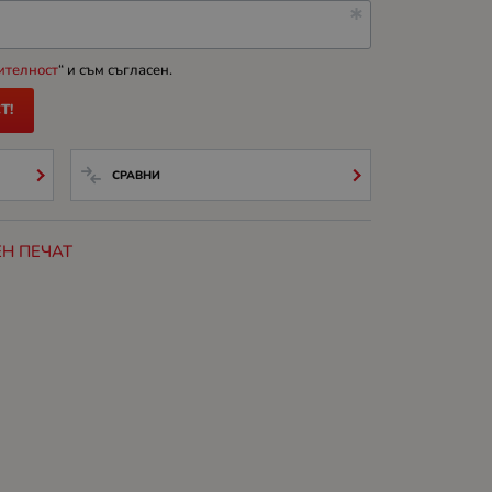
ителност
“ и съм съгласен.
Т!
СРАВНИ
Н ПЕЧАТ