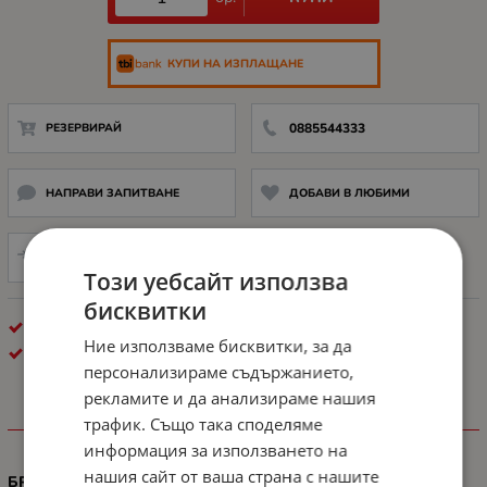
КУПИ НА ИЗПЛАЩАНЕ
РЕЗЕРВИРАЙ
0885544333
НАПРАВИ ЗАПИТВАНЕ
ДОБАВИ В ЛЮБИМИ
СРАВНИ
Този уебсайт използва
бисквитки
КОНСУМАТИВИ ЗА ЛАЗЕРЕН ПЕЧАТ
Ние използваме бисквитки, за да
LEXMARK
персонализираме съдържанието,
рекламите и да анализираме нашия
трафик. Също така споделяме
ХАРАКТЕРИСТИКИ
информация за използването на
нашия сайт от ваша страна с нашите
БРОЙ СТРАНИЦИ