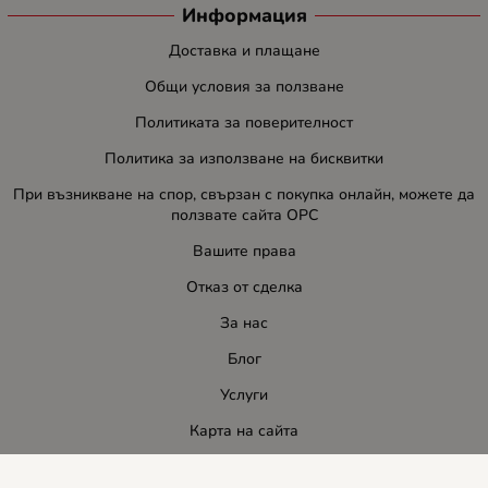
Информация
Доставка и плащане
Общи условия за ползване
Политиката за поверителност
Политика за използване на бисквитки
При възникване на спор, свързан с покупка онлайн, можете да
ползвате сайта ОРС
Вашите права
Отказ от сделка
За нас
Блог
Услуги
Карта на сайта
Контакти