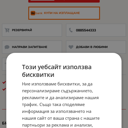
КУПИ НА ИЗПЛАЩАНЕ
РЕЗЕРВИРАЙ
0885544333
НАПРАВИ ЗАПИТВАНЕ
ДОБАВИ В ЛЮБИМИ
СРАВНИ
Този уебсайт използва
бисквитки
КОНСУМАТИВИ ЗА ЛАЗЕРЕН ПЕЧАТ
Ние използваме бисквитки, за да
LEXMARK
персонализираме съдържанието,
рекламите и да анализираме нашия
трафик. Също така споделяме
ХАРАКТЕРИСТИКИ
информация за използването на
нашия сайт от ваша страна с нашите
БРОЙ СТРАНИЦИ
партньори за реклама и анализи,