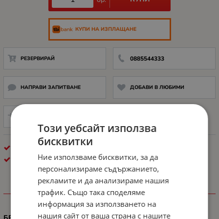
КУПИ НА ИЗПЛАЩАНЕ
РЕЗЕРВИРАЙ
0885544333
НАПРАВИ ЗАПИТВАНЕ
ДОБАВИ В ЛЮБИМИ
СРАВНИ
Този уебсайт използва
бисквитки
КОНСУМАТИВИ ЗА ЛАЗЕРЕН ПЕЧАТ
Ние използваме бисквитки, за да
LEXMARK
персонализираме съдържанието,
рекламите и да анализираме нашия
трафик. Също така споделяме
ХАРАКТЕРИСТИКИ
информация за използването на
нашия сайт от ваша страна с нашите
БРОЙ СТРАНИЦИ