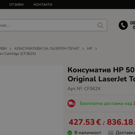
ОТЗИВИ
КОНТАКТИ
0
ИВИ
КОНСУМАТИВИ ЗА ЛАЗЕРЕН ПЕЧАТ
HP
er Cartridge (CF362X)
Консуматив HP 508
Original LaserJet 
Арт.№:
CF362X
Безплатна доставка над
427.53
€
836.18
/
В наличност
Доставк