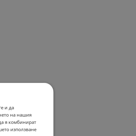
е и да
нето на нашия
 да я комбинират
ашето използване