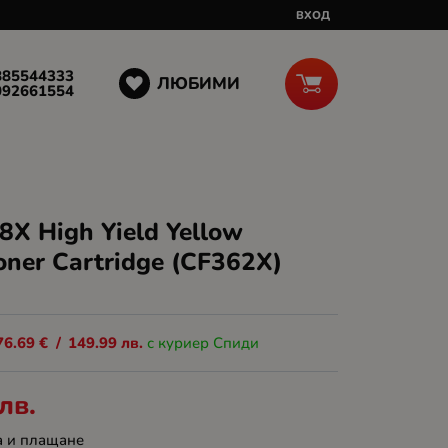
ВХОД
885544333
ЛЮБИМИ
092661554
X High Yield Yellow
Toner Cartridge (CF362X)
76.69
€
/
149.99
лв.
с куриер Спиди
лв.
а и плащане