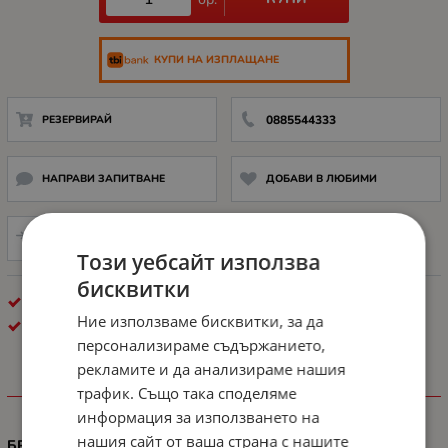
КУПИ НА ИЗПЛАЩАНЕ
РЕЗЕРВИРАЙ
0885544333
НАПРАВИ ЗАПИТВАНЕ
ДОБАВИ В ЛЮБИМИ
СРАВНИ
Този уебсайт използва
бисквитки
КОНСУМАТИВИ ЗА ЛАЗЕРЕН ПЕЧАТ
Ние използваме бисквитки, за да
HP
персонализираме съдържанието,
рекламите и да анализираме нашия
трафик. Също така споделяме
ХАРАКТЕРИСТИКИ
информация за използването на
нашия сайт от ваша страна с нашите
БРОЙ СТРАНИЦИ