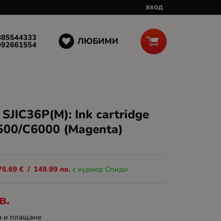
ВХОД
885544333
ЛЮБИМИ
092661554
SJIC36P(M): Ink cartridge
500/C6000 (Magenta)
76.69
€
/
149.99
лв.
с куриер Спиди
в.
а и плащане