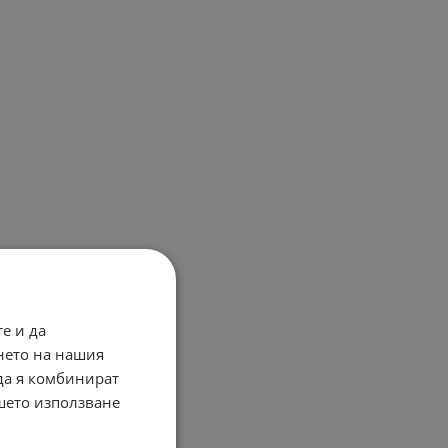
е и да
нето на нашия
 да я комбинират
ашето използване