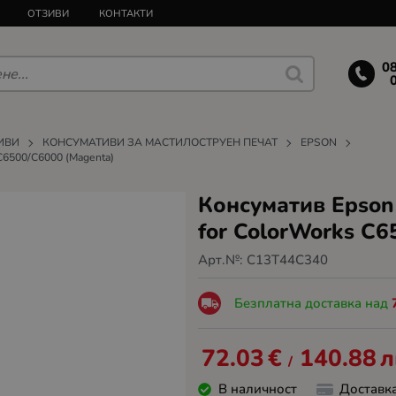
ОТЗИВИ
КОНТАКТИ
0
ИВИ
КОНСУМАТИВИ ЗА МАСТИЛОСТРУЕН ПЕЧАТ
EPSON
 C6500/C6000 (Magenta)
Консуматив Epson 
for ColorWorks C6
Арт.№:
C13T44C340
Безплатна доставка над
72.03
€
140.88
л
/
В наличност
Доставк