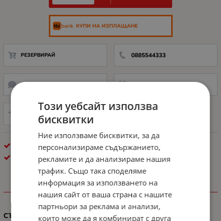
КУПИ НА ИЗПЛАЩАНЕ
РЕЗЕРВИРАЙ
0885544333
НАПРАВИ ЗАПИТВАНЕ
ДОБАВИ В ЛЮБИМИ
Този уебсайт използва
СРАВНИ
бисквитки
Ние използваме бисквитки, за да
КОНСУМАТИВИ ЗА МАСТИЛОСТРУЕН ПЕЧАТ
персонализираме съдържанието,
EPSON
рекламите и да анализираме нашия
трафик. Също така споделяме
информация за използването на
ХАРАКТЕРИСТИКИ
нашия сайт от ваша страна с нашите
партньори за реклама и анализи,
СЪВМЕСТИМОСТ
които може да я комбинират с друга