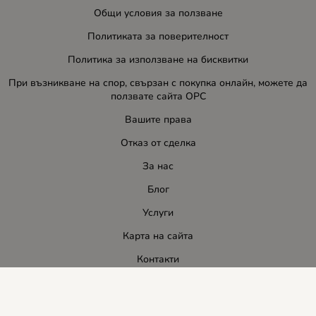
Общи условия за ползване
Политиката за поверителност
Политика за използване на бисквитки
При възникване на спор, свързан с покупка онлайн, можете да
ползвате сайта ОРС
Вашите права
Отказ от сделка
За нас
Блог
Услуги
Карта на сайта
Контакти
Контакти