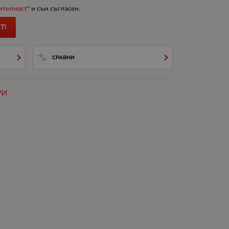
ителност
“ и съм съгласен.
Т!
СРАВНИ
РИ