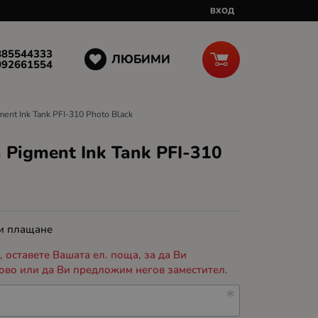
ВХОД
885544333
ЛЮБИМИ
092661554
ent Ink Tank PFI-310 Photo Black
Pigment Ink Tank PFI-310
 и плащане
 оставете Вашата ел. поща, за да Ви
ово или да Ви предложим негов заместител.