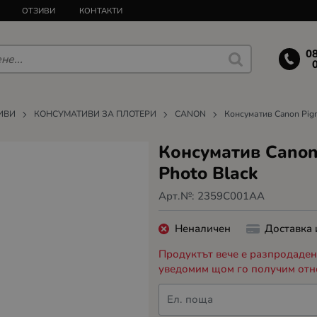
ОТЗИВИ
КОНТАКТИ
0
ИВИ
КОНСУМАТИВИ ЗА ПЛОТЕРИ
CANON
Консуматив Canon Pigm
Консуматив Canon 
Photo Black
Арт.№:
2359C001AA
Неналичен
Доставка
Продуктът вече е разпродаден,
уведомим щом го получим отн
Ел. поща