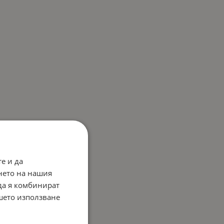
е и да
нето на нашия
 да я комбинират
ашето използване