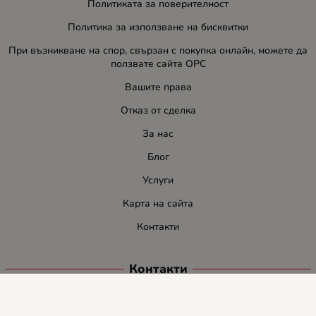
Политиката за поверителност
Политика за използване на бисквитки
При възникване на спор, свързан с покупка онлайн, можете да
ползвате сайта ОРС
Вашите права
Отказ от сделка
За нас
Блог
Услуги
Карта на сайта
Контакти
Контакти
ЛИДЕР-ПИ СИ ООД
E-mail:
info:at:leaderbg.net