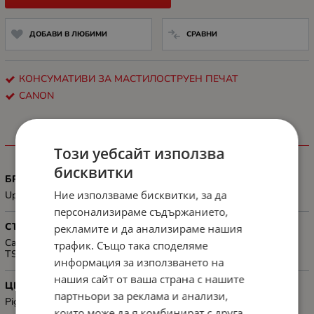
ДОБАВИ В ЛЮБИМИ
СРАВНИ
КОНСУМАТИВИ ЗА МАСТИЛОСТРУЕН ПЕЧАТ
CANON
ХАРАКТЕРИСТИКИ
Този уебсайт използва
бисквитки
БРОЙ СТРАНИЦИ
Ние използваме бисквитки, за да
Up to 1000 A4 pages (2x 500 pages)
персонализираме съдържанието,
СЪВМЕСТИМОСТ
рекламите и да анализираме нашия
Canon PIXMA MG575x, MG685x, MG775x, TS505x, TS605x,
трафик. Също така споделяме
TS805x, TS905x
информация за използването на
нашия сайт от ваша страна с нашите
ЦВЯТ
партньори за реклама и анализи,
Pigment Black
които може да я комбинират с друга