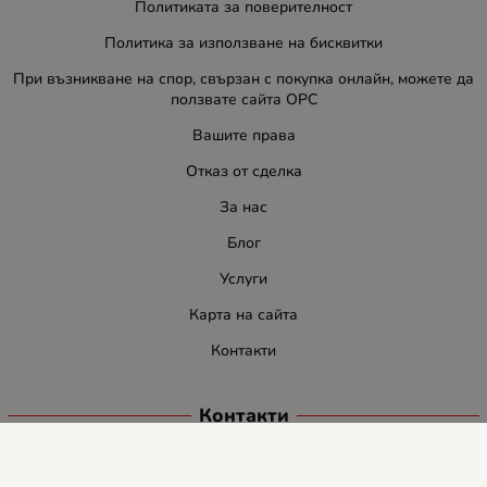
Политиката за поверителност
Политика за използване на бисквитки
При възникване на спор, свързан с покупка онлайн, можете да
ползвате сайта ОРС
Вашите права
Отказ от сделка
За нас
Блог
Услуги
Карта на сайта
Контакти
Контакти
ЛИДЕР-ПИ СИ ООД
E-mail:
info:at:leaderbg.net