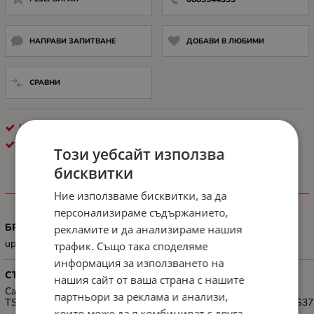
НАПРАВИ ЗАПИТВАНЕ
ДОБАВИ В ЛЮБИМИ
СРАВНИ
КОНСУМАТИВИ ЗА МАСТИЛОСТРУЕН ПЕЧАТ
CANON
Този уебсайт използва
бисквитки
ХАРАКТЕРИСТИКИ
Ние използваме бисквитки, за да
персонализираме съдържанието,
БРОЙ СТРАНИЦИ
рекламите и да анализираме нашия
up to 100 pages of A4 documents
трафик. Също така споделяме
информация за използването на
СЪВМЕСТИМОСТ
нашия сайт от ваша страна с нашите
Canon PIXMA
партньори за реклама и анализи,
TS3550i/TS3551i/TR4750i/TR4751i/TR4755i/TR4756i/TS3750i/TS37
които може да я комбинират с друга