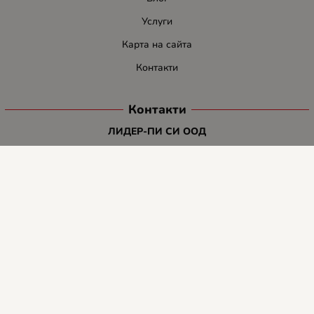
Услуги
Карта на сайта
Контакти
Контакти
ЛИДЕР-ПИ СИ ООД
E-mail:
info:at:leaderbg.net
Tел.: 0885544333
Работно време:
Понеделник до Петък: 09:00 - 18:00ч.
Обедна почивка: 13:00 - 14:00
Събота: 09:00 - 14:00ч.
Неделя: почивен ден.
Методи на плащане