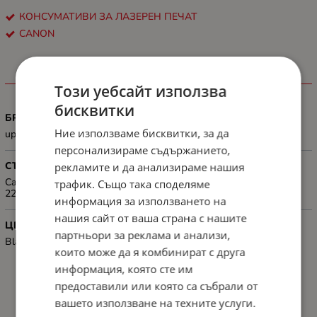
КОНСУМАТИВИ ЗА ЛАЗЕРЕН ПЕЧАТ
CANON
ХАРАКТЕРИСТИКИ
Този уебсайт използва
бисквитки
БРОЙ СТРАНИЦИ
Ние използваме бисквитки, за да
up to 2400 pages
персонализираме съдържанието,
СЪВМЕСТИМОСТ
рекламите и да анализираме нашия
Canon i-SENSYS MF-211/MF-212W/MF-216N/MF-217W/MF-
трафик. Също така споделяме
226DN/MF-229DW
информация за използването на
нашия сайт от ваша страна с нашите
ЦВЯТ
партньори за реклама и анализи,
Black
които може да я комбинират с друга
информация, която сте им
предоставили или която са събрали от
вашето използване на техните услуги.