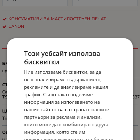
КОНСУМАТИВИ ЗА МАСТИЛОСТРУЕН ПЕЧАТ
CANON
ХАРАКТЕРИСТИКИ
Този уебсайт използва
бисквитки
БРОЙ СТРАНИЦИ
up to 100 pages of A4 documents
Ние използваме бисквитки, за да
персонализираме съдържанието,
СЪВМЕСТИМОСТ
рекламите и да анализираме нашия
Canon PIXMA
трафик. Също така споделяме
TS3550i/TS3551i/TR4750i/TR4751i/TR4755i/TR4756i/TS3750i/TS37
информация за използването на
нашия сайт от ваша страна с нашите
ЦВЯТ
партньори за реклама и анализи,
Tri-color (Cyan, Magenta, Yellow)
които може да я комбинират с друга
информация, която сте им
ОБЕМ, ML
предоставили или която са събрали от
6.2 ml