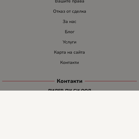
Вашите права
Отказ от сделка
За нас
Блог
Услуги
Карта на сайта
Контакти
Контакти
ЛИДЕР-ПИ СИ ООД
E-mail:
info:at:leaderbg.net
Tел.: 0885544333
Работно време:
Понеделник до Петък: 09:00 - 18:00ч.
Обедна почивка: 13:00 - 14:00
Събота: 09:00 - 14:00ч.
Неделя: почивен ден.