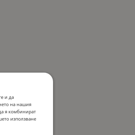
е и да
нето на нашия
 да я комбинират
ашето използване