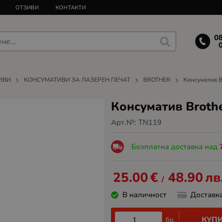
ОТЗИВИ
КОНТАКТИ
0
ИВИ
КОНСУМАТИВИ ЗА ЛАЗЕРЕН ПЕЧАТ
BROTHER
Консуматив Br
Консуматив Brothe
Арт.№:
TN119
Безплатна доставка над
25.00
€
48.90
лв
/
В наличност
Доставк
КУП
бр.