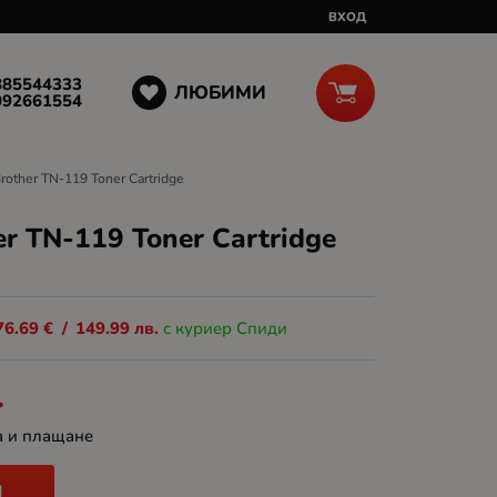
ВХОД
885544333
ЛЮБИМИ
092661554
other TN-119 Toner Cartridge
r TN-119 Toner Cartridge
76.69
€
/
149.99
лв.
с куриер Спиди
.
а и плащане
И