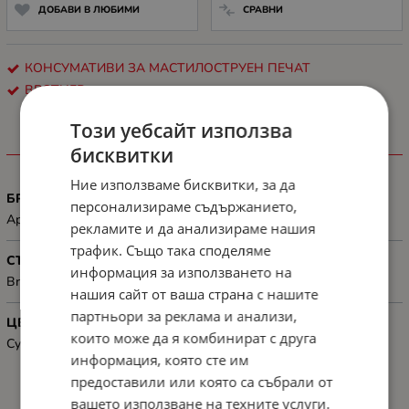
ДОБАВИ В ЛЮБИМИ
СРАВНИ
КОНСУМАТИВИ ЗА МАСТИЛОСТРУЕН ПЕЧАТ
BROTHER
Този уебсайт използва
ХАРАКТЕРИСТИКИ
бисквитки
Ние използваме бисквитки, за да
БРОЙ СТРАНИЦИ
персонализираме съдържанието,
Approx. 600 pages @ 5% average coverage
рекламите и да анализираме нашия
трафик. Също така споделяме
СЪВМЕСТИМОСТ
информация за използването на
Brother MFC-J6510DW, MFC-J6710DW, MFC-J6910DW
нашия сайт от ваша страна с нашите
партньори за реклама и анализи,
ЦВЯТ
които може да я комбинират с друга
Cyan
информация, която сте им
предоставили или която са събрали от
вашето използване на техните услуги.