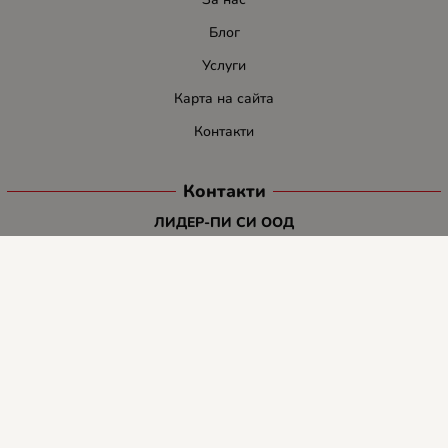
Блог
Услуги
Карта на сайта
Контакти
Контакти
ЛИДЕР-ПИ СИ ООД
E-mail:
info:at:leaderbg.net
Tел.: 0885544333
Работно време:
Понеделник до Петък: 09:00 - 18:00ч.
Обедна почивка: 13:00 - 14:00
Събота: 09:00 - 14:00ч.
Неделя: почивен ден.
Методи на плащане