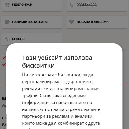
РЕЗЕРВИРАЙ
0885544333
НАПРАВИ ЗАПИТВАНЕ
ДОБАВИ В ЛЮБИМИ
СРАВНИ
Този уебсайт използва
КОНСУМАТИВИ ЗА МАСТИЛОСТРУЕН ПЕЧАТ
бисквитки
BROTHER
Ние използваме бисквитки, за да
персонализираме съдържанието,
ХАРАКТЕРИСТИКИ
рекламите и да анализираме нашия
трафик. Също така споделяме
БРОЙ СТРАНИЦИ
информация за използването на
Approx. 600 pages @ 5% average coverage
нашия сайт от ваша страна с нашите
партньори за реклама и анализи,
СЪВМЕСТИМОСТ
които може да я комбинират с друга
Brother MFC-J4410DW/MFC-J4510DW/MFC-J4610DW/MFC-