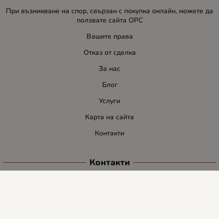
При възникване на спор, свързан с покупка онлайн, можете да
ползвате сайта ОРС
Вашите права
Отказ от сделка
За нас
Блог
Услуги
Карта на сайта
Контакти
Контакти
ЛИДЕР-ПИ СИ ООД
E-mail:
info:at:leaderbg.net
Tел.: 0885544333