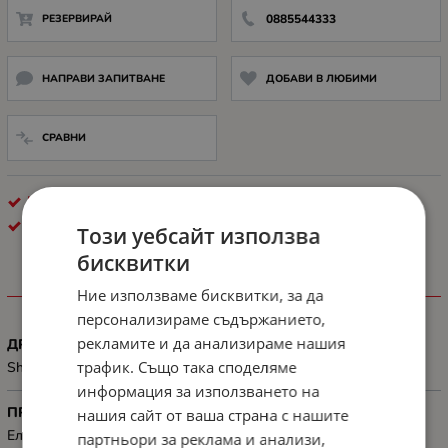
РЕЗЕРВИРАЙ
0885544333
НАПРАВИ ЗАПИТВАНЕ
ДОБАВИ В ЛЮБИМИ
СРАВНИ
КОНЕКТОРИ
LANBERG
Този уебсайт използва
бисквитки
ХАРАКТЕРИСТИКИ
Ние използваме бисквитки, за да
персонализираме съдържанието,
рекламите и да анализираме нашия
ДРУГИ
трафик. Също така споделяме
Shielded
информация за използването на
ПРЕДНАЗНАЧЕН ЗА
нашия сайт от ваша страна с нашите
Електронна техника
партньори за реклама и анализи,