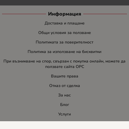
Информация
Доставка и плащане
Общи условия за ползване
Политиката за поверителност
Политика за използване на бисквитки
При възникване на спор, свързан с покупка онлайн, можете да
ползвате сайта ОРС
Вашите права
Отказ от сделка
За нас
Блог
Услуги
Карта на сайта