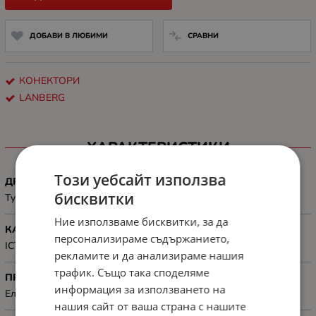
ДОБАВИ В ЛЮБИМИ
СРАВНИ
КОНЕКТОРИ
LANBERG
ХАРАКТЕРИСТИКИ
Този уебсайт използва
ДРУГИ
бисквитки
Type: Module; Shielded (FTP)
Ние използваме бисквитки, за да
КАТЕГОРИЯ
персонализираме съдържанието,
ICT category: Cat. 6A
рекламите и да анализираме нашия
трафик. Също така споделяме
ПРЕДНАЗНАЧЕН ЗА
информация за използването на
Електронна техника
нашия сайт от ваша страна с нашите