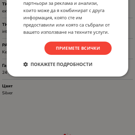
партньори за реклама и анализи,
ТИП КОНЕКТОР 1
които може да я комбинират с друга
external: 1 x female RJ45 socket (8P/8C)
информация, която сте им
предоставили или която са събрали от
ТИП КОНЕКТОР 2
internal: LSA (toolless)
вашето използване на техните услуги.
РАЗМЕРИ (Ш, Д, В), ММ
ПРИЕМЕТЕ ВСИЧКИ
Keystone port width: 14.5 mm, Keystone port height: 16.1 mm
ПОКАЖЕТЕ ПОДРОБНОСТИ
Гаранция
24
Цвят
Silver