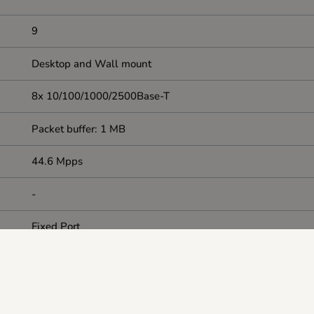
9
Desktop and Wall mount
8x 10/100/1000/2500Base-T
Packet buffer: 1 MB
44.6 Mpps
-
Fixed Port
-
-