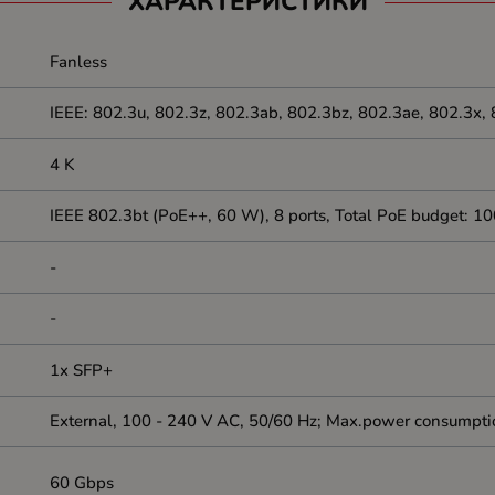
ХАРАКТЕРИСТИКИ
Fanless
IEEE: 802.3u, 802.3z, 802.3ab, 802.3bz, 802.3ae, 802.3x,
4 K
IEEE 802.3bt (PoE++, 60 W), 8 ports, Total PoE budget: 
-
-
1x SFP+
External, 100 - 240 V AC, 50/60 Hz; Max.power consumpt
60 Gbps