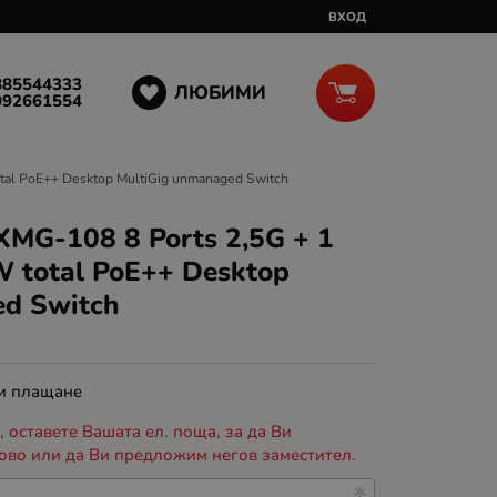
ВХОД
885544333
ЛЮБИМИ
092661554
otal PoE++ Desktop MultiGig unmanaged Switch
MG-108 8 Ports 2,5G + 1
W total PoE++ Desktop
ed Switch
 и плащане
 оставете Вашата ел. поща, за да Ви
ово или да Ви предложим негов заместител.