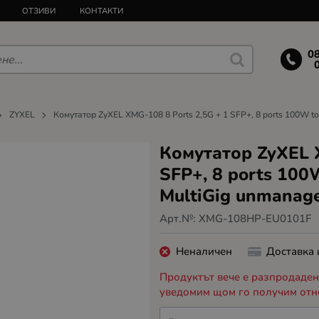
ОТЗИВИ
КОНТАКТИ
0
ZYXEL
Комутатор ZyXEL XMG-108 8 Ports 2,5G + 1 SFP+, 8 ports 100W t
Комутатор ZyXEL X
SFP+, 8 ports 100
MultiGig unmanag
Арт.№:
XMG-108HP-EU0101F
Неналичен
Доставка
Продуктът вече е разпродаден,
уведомим щом го получим отн