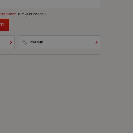
ителност
“ и съм съгласен.
Т!
СРАВНИ