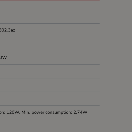
 802.3az
100W
ion: 120W, Min. power consumption: 2.74W