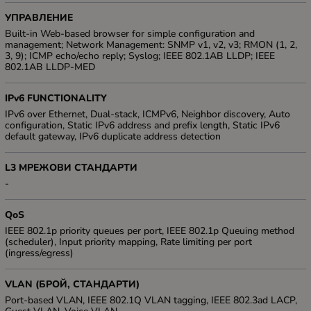
УПРАВЛЕНИЕ
Built-in Web-based browser for simple configuration and
management; Network Management: SNMP v1, v2, v3; RMON (1, 2,
3, 9); ICMP echo/echo reply; Syslog; IEEE 802.1AB LLDP; IEEE
802.1AB LLDP-MED
IPv6 FUNCTIONALITY
IPv6 over Ethernet, Dual-stack, ICMPv6, Neighbor discovery, Auto
configuration, Static IPv6 address and prefix length, Static IPv6
default gateway, IPv6 duplicate address detection
L3 МРЕЖОВИ СТАНДАРТИ
-
QoS
IEEE 802.1p priority queues per port, IEEE 802.1p Queuing method
(scheduler), Input priority mapping, Rate limiting per port
(ingress/egress)
VLAN (БРОЙ, СТАНДАРТИ)
Port-based VLAN, IEEE 802.1Q VLAN tagging, IEEE 802.3ad LACP,