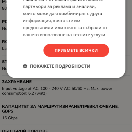
MAC АДРЕСИ
партньори за реклама и анализи,
8000 MAC address table size
които може да я комбинират с друга
информация, която сте им
POWER OVER ETHERNET (PoE)
предоставили или която са събрали от
No
вашето използване на техните услуги.
ROUTING
Layer 2 Only
ПРИЕМЕТЕ ВСИЧКИ
STACKABLE
ПОКАЖЕТЕ ПОДРОБНОСТИ
No
ЗАХРАНВАНЕ
Input voltage of AC: 100 - 240 V AC, 50/60 Hz; Max. power
consumption: 6.2 (watt)
КАПАЦИТЕТ ЗА МАРШРУТИЗИРАНЕ/ПРЕВКЛЮЧВАНЕ,
GBPS
16 Gbps
ОБЩ БРОЙ ПОРТОВЕ