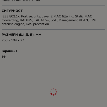
Guest VLAN, Voice VLAN
СИГУРНОСТ
IEEE 802.1x, Port security, Layer 2 MAC filtering, Static MAC
forwarding, RADIUS, TACACS+, SSL, Management VLAN, CPU
defense engine, DoS prevention
РАЗМЕРИ (Ш, Д, В), ММ
250 x 104 x 27
Гаранция
99