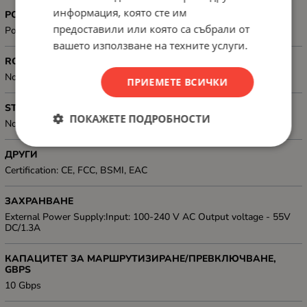
информация, която сте им
POWER OVER ETHERNET (PoE)
предоставили или която са събрали от
PoE
вашето използване на техните услуги.
ROUTING
No
ПРИЕМЕТЕ ВСИЧКИ
STACKABLE
ПОКАЖЕТЕ ПОДРОБНОСТИ
No
ДРУГИ
Certification: CE, FCC, BSMI, EAC
ЗАХРАНВАНЕ
External Power Supply:Input: 100-240 V AC Output voltage - 55V
DC/1.3A
КАПАЦИТЕТ ЗА МАРШРУТИЗИРАНЕ/ПРЕВКЛЮЧВАНЕ,
GBPS
10 Gbps