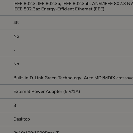
IEEE 802.3, IEE 802.3u, IEEE 802.3ab, ANSI/IEEE 802.3 NW
IEEE 802.3az Energy-Efficient Ethernet (EEE)
4K
No
-
No
Built-in D-Link Green Technology; Auto MDI/MDIX crossover 
External Power Adapter (5 V/1A)
8
Desktop
8x10/100/1000Base-T