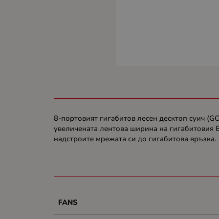
8-портовият гигабитов лесен десктоп суич (G
увеличената лентова ширина на гигабитовия E
надстроите мрежата си до гигабитова връзка.
FANS