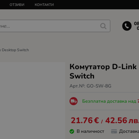
ОТЗИВИ
КОНТАКТИ
0
y Desktop Switch
Комутатор D-Link 
Switch
Арт.№:
GO-SW-8G
Безплатна доставка над
21.76
€
42.56
лв
/
В наличност
Доставк