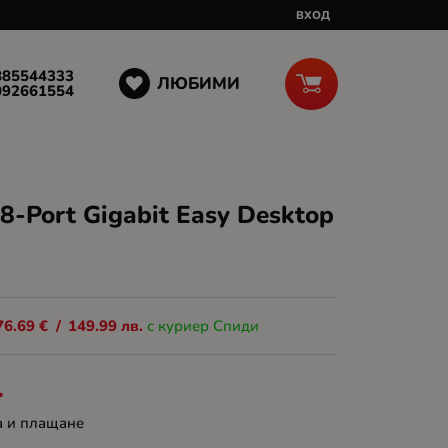
ВХОД
885544333
ЛЮБИМИ
092661554
8-Port Gigabit Easy Desktop
76.69
€
/
149.99
лв.
с куриер Спиди
.
а и плащане