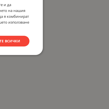
е и да
нето на нашия
 да я комбинират
ашето използване
ТЕ ВСИЧКИ