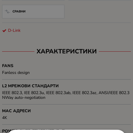
СРАВНИ
D-Link
ХАРАКТЕРИСТИКИ
FANS
Fanless design
L2 МРЕЖОВИ СТАНДАРТИ
IEEE 802.3, IEE 802.3u, IEEE 802.3ab, IEEE 802.3az, ANSI/IEEE 802.3
NWay auto-negotiation
MAC АДРЕСИ
4K
POWER OVER ETHERNET (PoE)