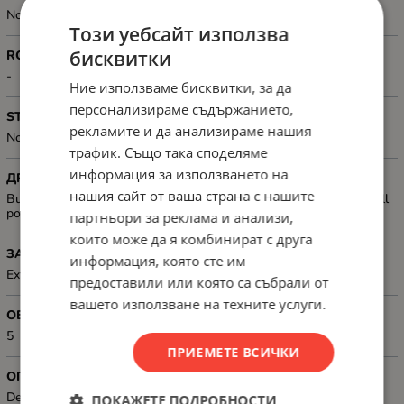
No
Този уебсайт използва
бисквитки
ROUTING
-
Ние използваме бисквитки, за да
персонализираме съдържанието,
STACKABLE
рекламите и да анализираме нашия
No
трафик. Също така споделяме
информация за използването на
ДРУГИ
нашия сайт от ваша страна с нашите
Built-in D-Link Green Technology; Auto MDI/MDIX crossover for all
ports
партньори за реклама и анализи,
които може да я комбинират с друга
ЗАХРАНВАНЕ
информация, която сте им
External Power Adapter (5V/1A)
предоставили или която са събрали от
вашето използване на техните услуги.
ОБЩ БРОЙ ПОРТОВЕ
5
ПРИЕМЕТЕ ВСИЧКИ
ОПЦИЯ ЗА МОНТАЖ
Desktop
ПОКАЖЕТЕ ПОДРОБНОСТИ