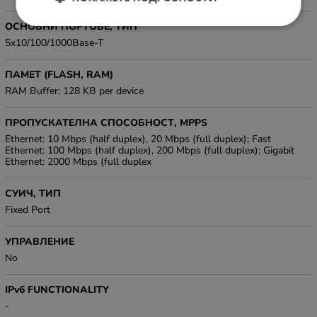
ОСНОВНИ ПОРТОВЕ, ТИП
5x10/100/1000Base-T
ПАМЕТ (FLASH, RAM)
RAM Buffer: 128 KB per device
ПРОПУСКАТЕЛНА СПОСОБНОСТ, MPPS
Ethernet: 10 Mbps (half duplex), 20 Mbps (full duplex); Fast
Ethernet: 100 Mbps (half duplex), 200 Mbps (full duplex); Gigabit
Ethernet: 2000 Mbps (full duplex
СУИЧ, ТИП
Fixed Port
УПРАВЛЕНИЕ
No
IPv6 FUNCTIONALITY
-