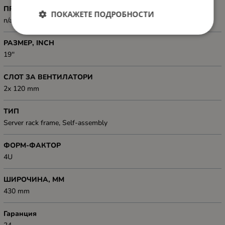
ПРЕДНИ ВРАТИ, ТИП
ПОКАЖЕТЕ ПОДРОБНОСТИ
n/a
РАЗМЕР, INCH
19''
СЛОТ ЗА ВЕНТИЛАТОРИ
2x 120 mm
ТИП
Server rack frame, Self-assembly
ФОРМ-ФАКТОР
4U
ШИРОЧИНА, ММ
430 mm
Гаранция