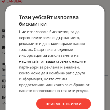
LANBERG
Този уебсайт използва
ХАРАКТЕРИСТИКИ
бисквитки
БРОЙ СЕКЦИИ
Ние използваме бисквитки, за да
Single-section
персонализираме съдържанието,
рекламите и да анализираме нашия
ВИСОЧИНА, MM
трафик. Също така споделяме
177 mm
информация за използването на
нашия сайт от ваша страна с нашите
ВКЛЮЧЕНИ АКСЕСОАРИ
партньори за реклама и анализи,
Removable front dust filter (included)
които може да я комбинират с друга
информация, която сте им
ДЪЛБОЧИНА, ММ
предоставили или която са събрали от
350 mm
вашето използване на техните услуги.
ЗАКЛЮЧВАНЕ
n/a
ПРИЕМЕТЕ ВСИЧКИ