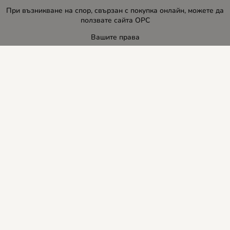
При възникване на спор, свързан с покупка онлайн, можете да
ползвате сайта ОРС
Вашите права
Отказ от сделка
За нас
Блог
Услуги
Карта на сайта
Контакти
Контакти
ЛИДЕР-ПИ СИ ООД
E-mail:
info:at:leaderbg.net
Tел.: 0885544333
Работно време: