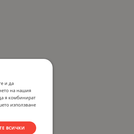
е и да
нето на нашия
 да я комбинират
ашето използване
ТЕ ВСИЧКИ