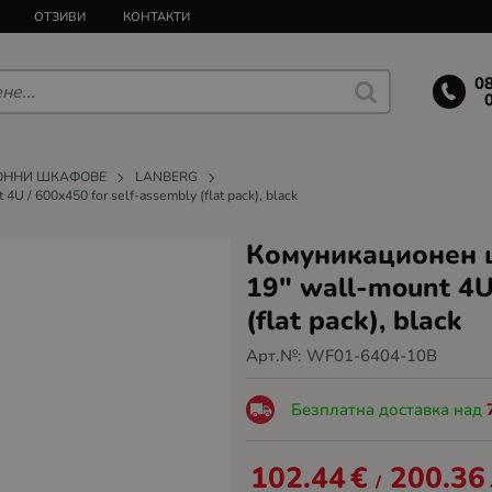
ОТЗИВИ
КОНТАКТИ
0
ОННИ ШКАФОВЕ
LANBERG
 / 600x450 for self-assembly (flat pack), black
Комуникационен ш
19" wall-mount 4U
(flat pack), black
Арт.№:
WF01-6404-10B
Безплатна доставка над
102.44
€
200.36
/