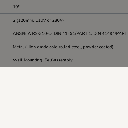
19"
2 (120mm, 110V or 230V)
ANSI/EIA RS-310-D, DIN 41491/PART 1, DIN 41494/PART 
Metal (High grade cold rolled steel, powder coated)
Wall Mounting, Self-assembly
4U
600 mm
24
13 kg
Black