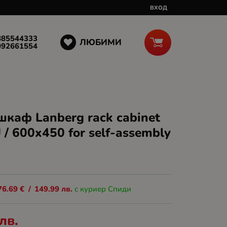
ВХОД
885544333
ЛЮБИМИ
092661554
каф Lanberg rack cabinet
 / 600x450 for self-assembly
76.69
€
/
149.99
лв.
с куриер Спиди
лв.