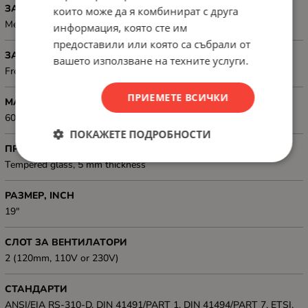
ЗАДЕН ПАНЕЛ
които може да я комбинират с друга
Metal (High grade cold rolled steel, powder coated)
информация, която сте им
предоставили или която са събрали от
ЗАКЛЮЧВАНЕ
вашето използване на техните услуги.
Front lock, Rear lock
ПРИЕМЕТЕ ВСИЧКИ
МАКСИМАЛЕН ТОВАР, КГ
60 kg
ПОКАЖЕТЕ ПОДРОБНОСТИ
ПРЕДНИ ВРАТИ, ТИП
Tempered glass, 5 mm thickness
РАЗМЕР, INCH
19"
СЛОТ ЗА ВЕНТИЛАТОРИ
2 (120mm, 110V or 230V)
СТАНДАРТИ
ANSI/EIA RS-310-D, DIN 41491/PART 1, DIN 41494/PART 7, ETSI,