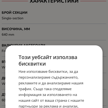
ХАРАКТЕРИСТИКИ
БРОЙ СЕКЦИИ
Single-section
ВИСОЧИНА, MM
640 mm
ВКЛЮЧЕНИ АКСЕСОАРИ
Front lock, Rear lock, M6 screws
Този уебсайт използва
ВЪТРЕШНИ РАМЕРИ, ММ
бисквитки
Working depth: 505 mm
Ние използваме бисквитки, за да
персонализираме съдържанието,
ДРУГИ
рекламите и да анализираме нашия
Weatherproof rating: IP20; Cable entry panel: Top, Bottom
трафик. Също така споделяме
информация за използването на
ДЪЛБОЧИНА, ММ
нашия сайт от ваша страна с нашите
600 mm
партньори за реклама и анализи,