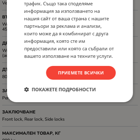
Ventilation panel (4 fan's)
трафик. Също така споделяме
информация за използването на
ВЪТРЕШНИ РАМЕРИ, ММ
нашия сайт от ваша страна с нашите
Working depth: 720 mm; Internal width spacing between rack rails:
партньори за реклама и анализи,
450 mm
които може да я комбинират с друга
информация, която сте им
ДРУГИ
предоставили или която са събрали от
Weatherproof rating: IP20; Cable entry panel: Top, Bottom
(adjustable)
вашето използване на техните услуги.
ДЪЛБОЧИНА, ММ
ПРИЕМЕТЕ ВСИЧКИ
800 mm
ПОКАЖЕТЕ ПОДРОБНОСТИ
ЗАДЕН ПАНЕЛ
Perforation, 1 mm thickness
ЗАКЛЮЧВАНЕ
Front lock, Rear lock, Side locks
МАКСИМАЛЕН ТОВАР, КГ