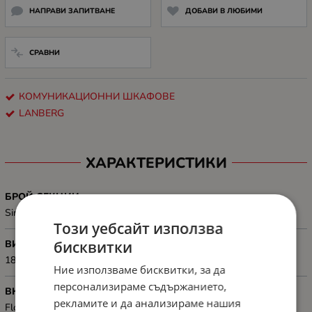
НАПРАВИ ЗАПИТВАНЕ
ДОБАВИ В ЛЮБИМИ
СРАВНИ
КОМУНИКАЦИОННИ ШКАФОВЕ
LANBERG
ХАРАКТЕРИСТИКИ
БРОЙ СЕКЦИИ
Single-section
Този уебсайт използва
бисквитки
ВИСОЧИНА, MM
1876 mm
Ние използваме бисквитки, за да
персонализираме съдържанието,
ВКЛЮЧЕНИ АКСЕСОАРИ
рекламите и да анализираме нашия
Floor panel: 4 castors with brake + adjustable legs, M6 screws,