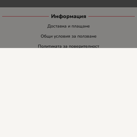
Информация
Доставка и плащане
Общи условия за ползване
Политиката за поверителност
Политика за използване на бисквитки
При възникване на спор, свързан с покупка онлайн, можете да
ползвате сайта ОРС
Вашите права
Отказ от сделка
За нас
Блог
Услуги
Карта на сайта