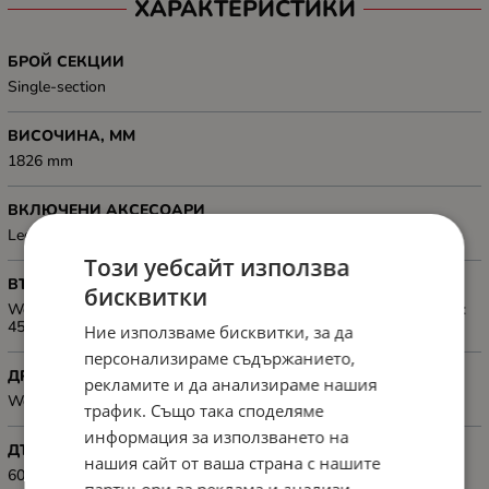
ХАРАКТЕРИСТИКИ
БРОЙ СЕКЦИИ
Single-section
ВИСОЧИНА, MM
1826 mm
ВКЛЮЧЕНИ АКСЕСОАРИ
Legs, Wheels with brake, Ventilation panel (2 fan's), M6 screws
Този уебсайт използва
ВЪТРЕШНИ РАМЕРИ, ММ
бисквитки
Working depth: 520 mm; Internal width spacing between rack rails:
450 mm
Ние използваме бисквитки, за да
персонализираме съдържанието,
ДРУГИ
рекламите и да анализираме нашия
Weatherproof rating: IP20
трафик. Също така споделяме
информация за използването на
ДЪЛБОЧИНА, ММ
нашия сайт от ваша страна с нашите
600 mm