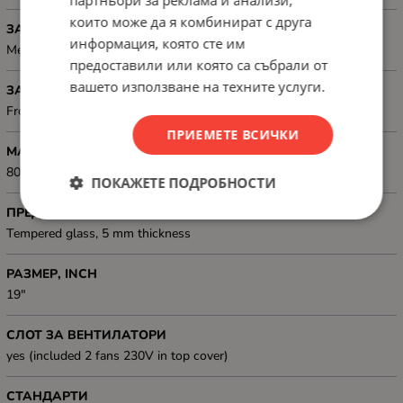
партньори за реклама и анализи,
които може да я комбинират с друга
ЗАДЕН ПАНЕЛ
информация, която сте им
Metal (Steel)
предоставили или която са събрали от
вашето използване на техните услуги.
ЗАКЛЮЧВАНЕ
Front lock, Rear lock, Side locks
ПРИЕМЕТЕ ВСИЧКИ
МАКСИМАЛЕН ТОВАР, КГ
800 kg
ПОКАЖЕТЕ ПОДРОБНОСТИ
ПРЕДНИ ВРАТИ, ТИП
Tempered glass, 5 mm thickness
РАЗМЕР, INCH
19"
СЛОТ ЗА ВЕНТИЛАТОРИ
yes (included 2 fans 230V in top cover)
СТАНДАРТИ