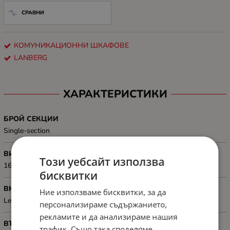
СРАВНИ
КОМУНИКАЦИОННИ ШКАФОВЕ
LANBERG
ХАРАКТЕРИСТИКИ
БРОЙ СЕКЦИИ
Single-section
ВИСОЧИНА, MM
Този уебсайт използва
1603 mm
бисквитки
ВКЛЮЧЕНИ АКСЕСОАРИ
Ние използваме бисквитки, за да
Legs, Wheels with brake, Ventilation panel (4 fan's), M6 screws
персонализираме съдържанието,
рекламите и да анализираме нашия
ВЪТРЕШНИ РАМЕРИ, ММ
трафик. Също така споделяме