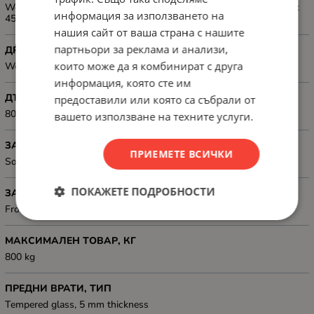
Working depth: 720 mm; Internal width spacing between rack rails:
информация за използването на
450 mm
нашия сайт от ваша страна с нашите
партньори за реклама и анализи,
ДРУГИ
които може да я комбинират с друга
Weatherproof rating: IP20
информация, която сте им
ДЪЛБОЧИНА, ММ
предоставили или която са събрали от
800 mm
вашето използване на техните услуги.
ЗАДЕН ПАНЕЛ
ПРИЕМЕТЕ ВСИЧКИ
Solid steel door with lock
ПОКАЖЕТЕ ПОДРОБНОСТИ
ЗАКЛЮЧВАНЕ
Front lock, Rear lock, Side locks
МАКСИМАЛЕН ТОВАР, КГ
800 kg
ПРЕДНИ ВРАТИ, ТИП
Tempered glass, 5 mm thickness