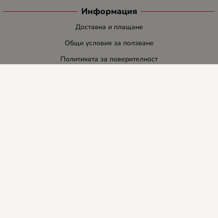
Информация
Доставка и плащане
Общи условия за ползване
Политиката за поверителност
Политика за използване на бисквитки
При възникване на спор, свързан с покупка онлайн, можете да
ползвате сайта ОРС
Вашите права
Отказ от сделка
За нас
Блог
Услуги
Карта на сайта
Контакти