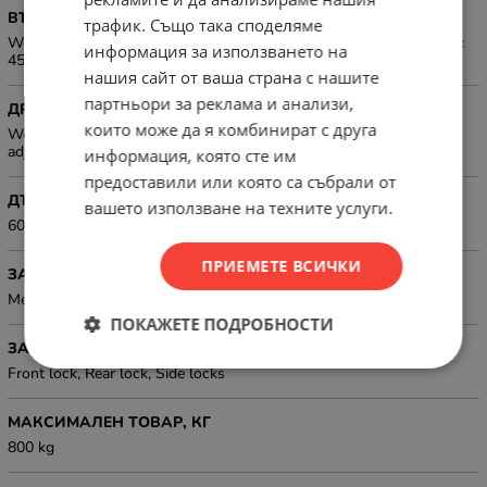
ВЪТРЕШНИ РАМЕРИ, ММ
трафик. Също така споделяме
Working depth: 520 mm; Internal width spacing between rack rails:
информация за използването на
450 mm
нашия сайт от ваша страна с нашите
партньори за реклама и анализи,
ДРУГИ
които може да я комбинират с друга
Weatherproof rating: IP20; Floor panel: 4 castors with brake +
adjustable legs
информация, която сте им
предоставили или която са събрали от
ДЪЛБОЧИНА, ММ
вашето използване на техните услуги.
600 mm
ПРИЕМЕТЕ ВСИЧКИ
ЗАДЕН ПАНЕЛ
Metal
ПОКАЖЕТЕ ПОДРОБНОСТИ
ЗАКЛЮЧВАНЕ
Front lock, Rear lock, Side locks
МАКСИМАЛЕН ТОВАР, КГ
800 kg