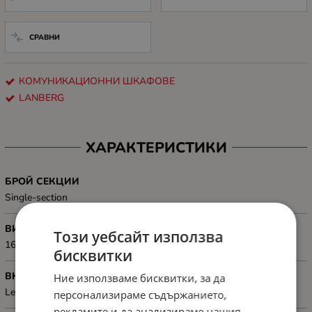
СРАВНИ
КОМУНИКАЦИОННИ ШКАФОВЕ
LANBERG
ХАРАКТЕРИСТИКИ
БРОЙ СЕКЦИИ
Single-section
ВИСОЧИНА, MM
Този уебсайт използва
1603 mm
бисквитки
ВКЛЮЧЕНИ АКСЕСОАРИ
Ние използваме бисквитки, за да
Legs, Wheels with brake, Ventilation panel (2 fan's), M6 screws
персонализираме съдържанието,
рекламите и да анализираме нашия