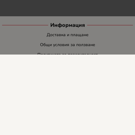
Информация
Доставка и плащане
Общи условия за ползване
Политиката за поверителност
Политика за използване на бисквитки
При възникване на спор, свързан с покупка онлайн, можете да
ползвате сайта ОРС
Вашите права
Отказ от сделка
За нас
Блог
Услуги