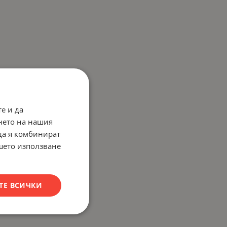
е и да
нето на нашия
 да я комбинират
ашето използване
ТЕ ВСИЧКИ