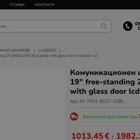
ОТЗИВИ
КОНТАКТИ
0
ОННИ ШКАФОВЕ
LANBERG
 27U/800x1000 (flat pack) with glass door lcd black v2
Комуникационен ш
19" free-standing 
with glass door lcd
Арт.№:
FF01-8027-12BL
Безплатна доставка над
1013.45
€
1982.
/