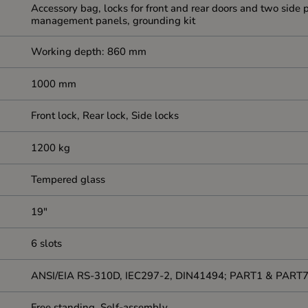
Accessory bag, locks for front and rear doors and two side 
management panels, grounding kit
Working depth: 860 mm
1000 mm
Front lock, Rear lock, Side locks
1200 kg
Tempered glass
19"
6 slots
ANSI/EIA RS-310D, IEC297-2, DIN41494; PART1 & PART7
Free standing, Self-assembly