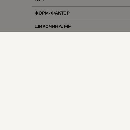
ФОРМ-ФАКТОР
ШИРОЧИНА, ММ
Гаранция
Тегло, kg
Цвят