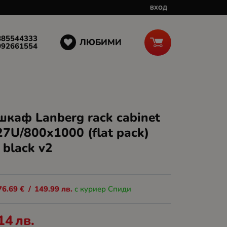
ВХОД
885544333
ЛЮБИМИ
092661554
каф Lanberg rack cabinet
27U/800x1000 (flat pack)
 black v2
76.69
€
/
149.99
лв.
с куриер Спиди
14
лв.