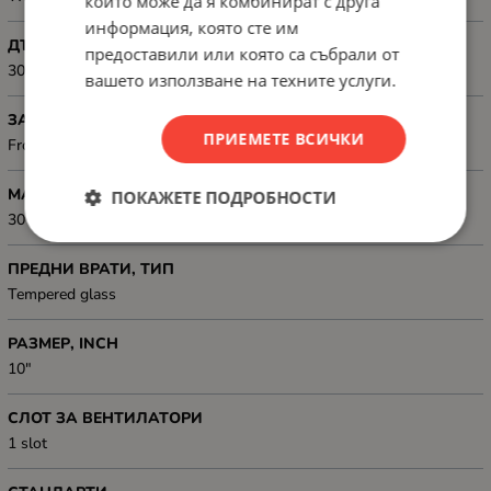
които може да я комбинират с друга
информация, която сте им
ДЪЛБОЧИНА, ММ
предоставили или която са събрали от
300 mm
вашето използване на техните услуги.
ЗАКЛЮЧВАНЕ
ПРИЕМЕТЕ ВСИЧКИ
Front lock
МАКСИМАЛЕН ТОВАР, КГ
ПОКАЖЕТЕ ПОДРОБНОСТИ
30 kg
ПРЕДНИ ВРАТИ, ТИП
Tempered glass
РАЗМЕР, INCH
10"
СЛОТ ЗА ВЕНТИЛАТОРИ
1 slot