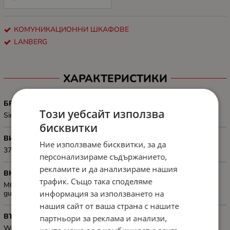
КОМУНИКАЦИОННИ ШКАФОВЕ
LANBERG
ХАРАКТЕРИСТИКИ
БРОЙ СЕКЦИИ
Този уебсайт използва
Single-section
бисквитки
ВИСОЧИНА, MM
Ние използваме бисквитки, за да
370 mm
персонализираме съдържанието,
рекламите и да анализираме нашия
ВКЛЮЧЕНИ АКСЕСОАРИ
трафик. Също така споделяме
M6 screws, Front lock, Grounding cable, Mounting bracket, User
информация за използването на
guide
нашия сайт от ваша страна с нашите
ВЪТРЕШНИ РАМЕРИ, ММ
партньори за реклама и анализи,
Working depth: 231 mm