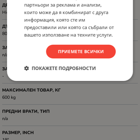
партньори за реклама и анализи,
ДРУГИ
които може да я комбинират с друга
High grade cold rolled steel
информация, която сте им
ДЪЛБОЧИНА, ММ
предоставили или която са събрали от
800 mm
вашето използване на техните услуги.
ЗАДЕН ПАНЕЛ
ПРИЕМЕТЕ ВСИЧКИ
n/a
ПОКАЖЕТЕ ПОДРОБНОСТИ
ЗАКЛЮЧВАНЕ
-
МАКСИМАЛЕН ТОВАР, КГ
600 kg
ПРЕДНИ ВРАТИ, ТИП
n/a
РАЗМЕР, INCH
19"