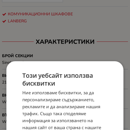
КОМУНИКАЦИОННИ ШКАФОВЕ
LANBERG
ХАРАКТЕРИСТИКИ
БРОЙ СЕКЦИИ
Single-section
Този уебсайт използва
ВИСОЧИНА, MM
бисквитки
2138 mm
Ние използваме бисквитки, за да
ВКЛЮЧЕНИ АКСЕСОАРИ
персонализираме съдържанието,
Wheels with brake, M6 screws
рекламите и да анализираме нашия
трафик. Също така споделяме
ВЪТРЕШНИ РАМЕРИ, ММ
информация за използването на
Working depth: 590 mm
нашия сайт от ваша страна с нашите