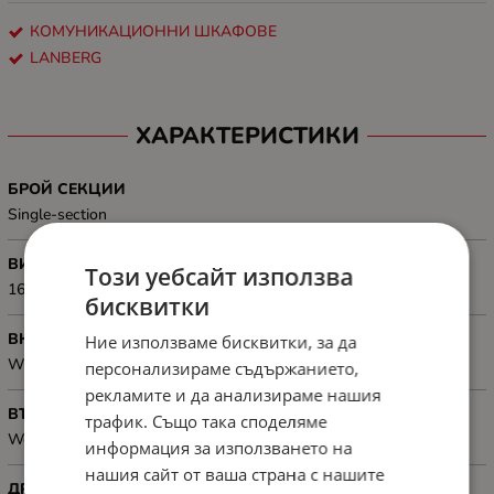
КОМУНИКАЦИОННИ ШКАФОВЕ
LANBERG
ХАРАКТЕРИСТИКИ
БРОЙ СЕКЦИИ
Single-section
ВИСОЧИНА, MM
Този уебсайт използва
1694 mm
бисквитки
ВКЛЮЧЕНИ АКСЕСОАРИ
Ние използваме бисквитки, за да
Wheels with brake, M6 screws
персонализираме съдържанието,
рекламите и да анализираме нашия
ВЪТРЕШНИ РАМЕРИ, ММ
трафик. Също така споделяме
Working depth: 590 mm
информация за използването на
нашия сайт от ваша страна с нашите
ДРУГИ