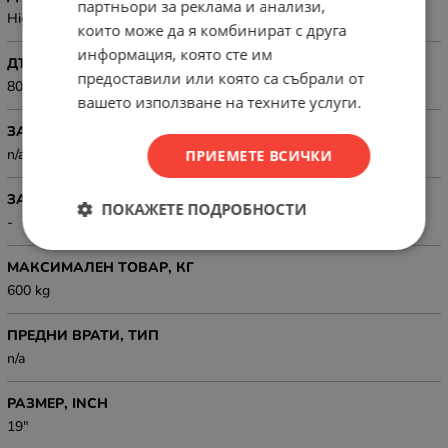
партньори за реклама и анализи,
High grade cold rolled steel
които може да я комбинират с друга
информация, която сте им
ДЪЛБОЧИНА, ММ
предоставили или която са събрали от
800 mm
вашето използване на техните услуги.
ЗАДЕН ПАНЕЛ
n/a
ПРИЕМЕТЕ ВСИЧКИ
ЗАКЛЮЧВАНЕ
ПОКАЖЕТЕ ПОДРОБНОСТИ
-
МАКСИМАЛЕН ТОВАР, КГ
600 kg
ПРЕДНИ ВРАТИ, ТИП
n/a
РАЗМЕР, INCH
19"