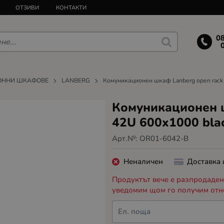
ОТЗИВИ
КОНТАКТИ
0
ОННИ ШКАФОВЕ
LANBERG
Комуникационен шкаф Lanberg open rack 
Комуникационен ш
42U 600x1000 bla
Арт.№:
OR01-6042-B
Неналичен
Доставка
Продуктът вече е разпродаден,
уведомим щом го получим отн
Ел. поща