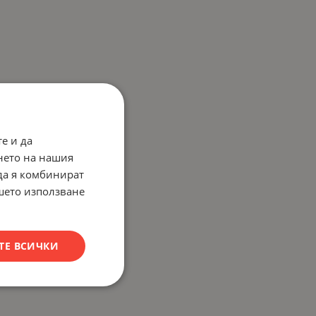
е и да
нето на нашия
 да я комбинират
ашето използване
ТЕ ВСИЧКИ