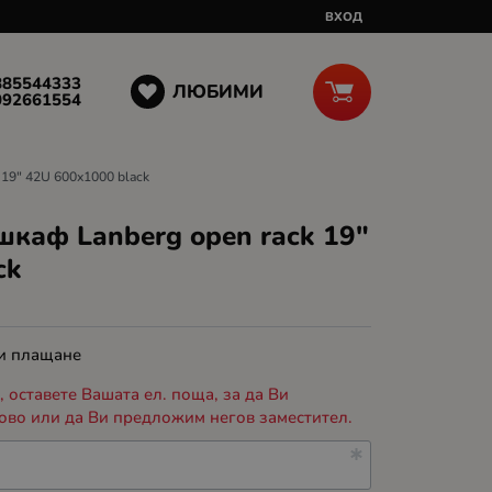
ВХОД
885544333
ЛЮБИМИ
092661554
19" 42U 600x1000 black
каф Lanberg open rack 19"
ck
 и плащане
 оставете Вашата ел. поща, за да Ви
ово или да Ви предложим негов заместител.