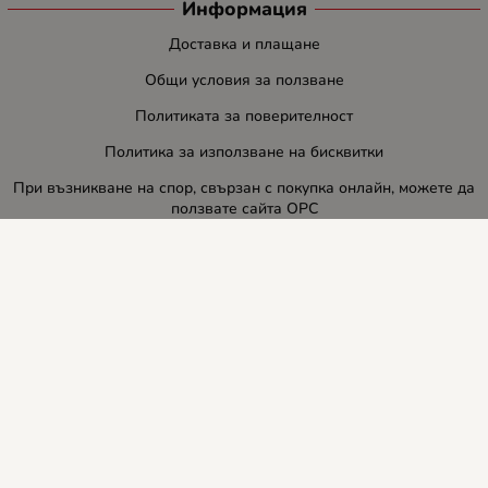
Информация
Доставка и плащане
Общи условия за ползване
Политиката за поверителност
Политика за използване на бисквитки
При възникване на спор, свързан с покупка онлайн, можете да
ползвате сайта ОРС
Вашите права
Отказ от сделка
За нас
Блог
Услуги
Карта на сайта
Контакти