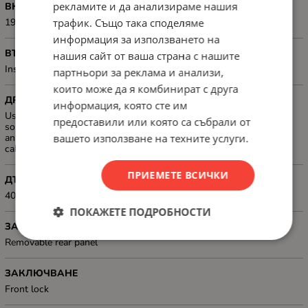
рекламите и да анализираме нашия
ВКЛЮЧЕНИ АКСЕСОАРИ
трафик. Също така споделяме
19" front rails
информация за използването на
ВЪТРЕШНИ РАМЕРИ, ММ
нашия сайт от ваша страна с нашите
Inside Height: 404 mm
партньори за реклама и анализи,
които може да я комбинират с друга
ДРУГИ
информация, която сте им
Used in offices and where small systems are involved. Appropriate
предоставили или която са събрали от
solution for installation of small video surveillance systems,
вашето използване на техните услуги.
announcement, network connectivity or other types of structured
cabling systems
ПРИЕМЕТЕ ВСИЧКИ
ДЪЛБОЧИНА, ММ
400 mm
ПОКАЖЕТЕ ПОДРОБНОСТИ
ЗАДЕН ПАНЕЛ
Removable rear panel
ЗАКЛЮЧВАНЕ
Front lock